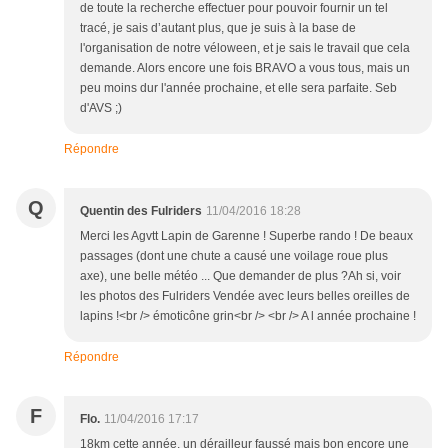
de toute la recherche effectuer pour pouvoir fournir un tel
tracé, je sais d’autant plus, que je suis à la base de
l'organisation de notre véloween, et je sais le travail que cela
demande. Alors encore une fois BRAVO a vous tous, mais un
peu moins dur l'année prochaine, et elle sera parfaite. Seb
d'AVS ;)
Répondre
Q
Quentin des Fulriders
11/04/2016 18:28
Merci les Agvtt Lapin de Garenne ! Superbe rando ! De beaux
passages (dont une chute a causé une voilage roue plus
axe), une belle météo ... Que demander de plus ?Ah si, voir
les photos des Fulriders Vendée avec leurs belles oreilles de
lapins !<br /> émoticône grin<br /> <br /> A l année prochaine !
Répondre
F
Flo.
11/04/2016 17:17
18km cette année, un dérailleur faussé mais bon encore une