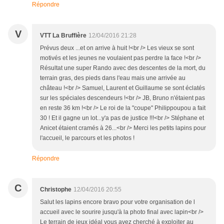
Répondre
V
VTT La Bruffière
12/04/2016 21:28
Prévus deux ...et on arrive à huit !<br /> Les vieux se sont
motivés et les jeunes ne voulaient pas perdre la face !<br />
Résultat une super Rando avec des descentes de la mort, du
terrain gras, des pieds dans l'eau mais une arrivée au
château !<br /> Samuel, Laurent et Guillaume se sont éclatés
sur les spéciales descendeurs !<br /> JB, Bruno n'étaient pas
en reste 36 km !<br /> Le roi de la "coupe" Philippoupou a fait
30 ! Et il gagne un lot...y'a pas de justice !!!<br /> Stéphane et
Anicet étaient cramés à 26...<br /> Merci les petits lapins pour
l'accueil, le parcours et les photos !
Répondre
C
Christophe
12/04/2016 20:55
Salut les lapins encore bravo pour votre organisation de l
accueil avec le sourire jusqu'à la photo final avec lapin<br />
Le terrain de jeux idéal vous avez cherché à exploiter au