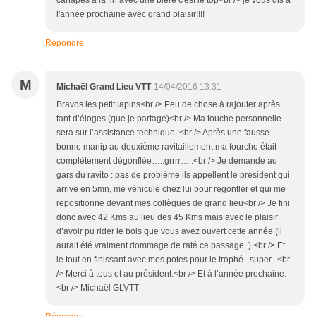
canapés à la fin avec une bière c'est le top<br /> je vous dis à
l'année prochaine avec grand plaisir!!!!
Répondre
M
Michaël Grand Lieu VTT
14/04/2016 13:31
Bravos les petit lapins<br /> Peu de chose à rajouter après
tant d’éloges (que je partage)<br /> Ma touche personnelle
sera sur l’assistance technique :<br /> Après une fausse
bonne manip au deuxième ravitaillement ma fourche était
complétement dégonflée…..grrrr…..<br /> Je demande au
gars du ravito : pas de problème ils appellent le président qui
arrive en 5mn, me véhicule chez lui pour regonfler et qui me
repositionne devant mes collègues de grand lieu<br /> Je fini
donc avec 42 Kms au lieu des 45 Kms mais avec le plaisir
d’avoir pu rider le bois que vous avez ouvert cette année (il
aurait été vraiment dommage de raté ce passage..).<br /> Et
le tout en finissant avec mes potes pour le trophé...super...<br
/> Merci à tous et au président.<br /> Et à l’année prochaine.
<br /> Michaël GLVTT