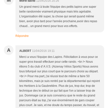
M
Morel david
11/04/2016 20:26
Un grand merci à toute l'équipe des petits lapins une super
belle randonnée vraiment physique mais très agréable.
L'organisation été super, la chose qui serait quand même
bien, avoir plus tard pour l'année prochaine,avoir des repas
chaud... un grand merci pour tous vos efforts.
Répondre
A
ALBERT
11/04/2016 19:11
Merci a vous l'équipe des Lapins. Félicitation à vous pour ce
super gros travail effectuer pour cette rando. <br /> Nous
étions 5 du club d' A.V.S. (Aizenay Vélos Sports) Nous avons
tous bifurqué sur plus court que le parcours choisi au départ.
<br /> Pour ma part, j'ai réussi tout de même a faire 50
kilomètres, mais je suis rentré par la départemental qui rejoint
les Herbiers à la Gaubretière. Plus de jus, trop dur, trop de
technique des le début ce qui fait que l'on a laisser trop de
jus. Dommage car je suis convaincu que le reste du grand
parcours était au top, j'ai vue énormément de gars couper
plus court. Je sais, et me doute du temps passer, du travail, et