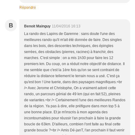
Répondre
B
Benoit Mainguy
11/04/2016 16:13
La rando des Lapins de Garenne : sans doute l'une des
meilleures rando qu'il m'ait été donnée de faire. Des singles
dans les bois, des descentes techniques, des épingles
serrées, des obstacles (pierres, racines) à franchir, des
marches. C'est simple : on a mis 1h30 pour faire les 12
premiers km. Du coup, on a réduit notre objectif de distance. Il
me semble que c'est la 1ère fois qu'on se sent contraint de
réduire la distance tellement le terrain nous a usé. C'est ça
qu'est bon ! Une tuerie, dans des paysages magnifiques.<br
/> Avec Jerome et Christophe, On a vraiment adoré cette
rando, un parcours génial de 49 km (qui en fait 52), pleines
de variantes.<br /> Certainement l'une des meilleures Randos
de la région. Ya pas à dire, elle préfigure dans mon top 5 à
une bonne place. Et je m'inscris à mon agenda des
incontournables pour réussir l'an prochain à faire la grande
boucle de 63km. D'ailleurs, combien l'ont faite au final cette
grande boucle ?<br /> Amis Dé-janT, l'an prochain il faut venir