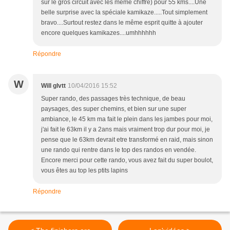
sur le gros circuit avec les même chiffre) pour 55 kms....Une
belle surprise avec la spéciale kamikaze.....Tout simplement
bravo....Surtout restez dans le même esprit quitte à ajouter
encore quelques kamikazes....umhhhhhh
Répondre
W
Will glvtt
10/04/2016 15:52
Super rando, des passages très technique, de beau
paysages, des super chemins, et bien sur une super
ambiance, le 45 km ma fait le plein dans les jambes pour moi,
j'ai fait le 63km il y a 2ans mais vraiment trop dur pour moi, je
pense que le 63km devrait etre transformé en raid, mais sinon
une rando qui rentre dans le top des randos en vendée.
Encore merci pour cette rando, vous avez fait du super boulot,
vous êtes au top les ptits lapins
Répondre