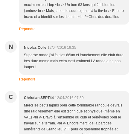
maximum c est top <br /> Un bon 63 kms qui fait bien les
jambes<br /> Mais j ai eu le sourire jusqu'à la fin<br /> Encore
bravo et à bientôt sur les chemins<br /> Chris des derailles
Répondre
N
Nicolas Colle
12/04/2016 19:35
Superbe rando j'ai fait les 66km et franchement elle etair dure
tres dure meme mais extra c'est vraiment LA rando a ne pas
louper !
Répondre
C
Christian SEPT44
12/04/2016 07:59
Merci les petits lapins pour cette formidable rando, je devrais
dire raid tellement elle est technique et physique (même en
VAE) <br /> Bravo à l'ensemble du club et bénévoles pour le
travail sur le terrain. <br /> Encore merci de la part des
adhérents de Grandlieu VTT pour ce splendide trophée et