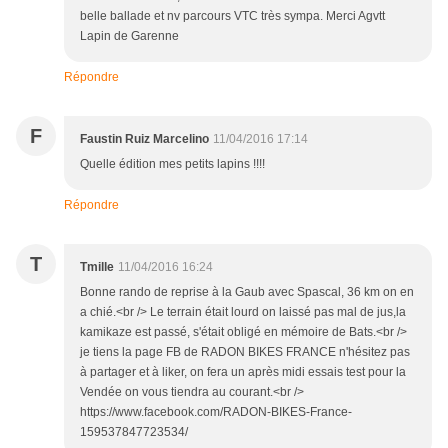
belle ballade et nv parcours VTC très sympa. Merci Agvtt
Lapin de Garenne
Répondre
F
Faustin Ruiz Marcelino
11/04/2016 17:14
Quelle édition mes petits lapins !!!!
Répondre
T
Tmille
11/04/2016 16:24
Bonne rando de reprise à la Gaub avec Spascal, 36 km on en
a chié.<br /> Le terrain était lourd on laissé pas mal de jus,la
kamikaze est passé, s'était obligé en mémoire de Bats.<br />
je tiens la page FB de RADON BIKES FRANCE n'hésitez pas
à partager et à liker, on fera un après midi essais test pour la
Vendée on vous tiendra au courant.<br />
https://www.facebook.com/RADON-BIKES-France-
159537847723534/