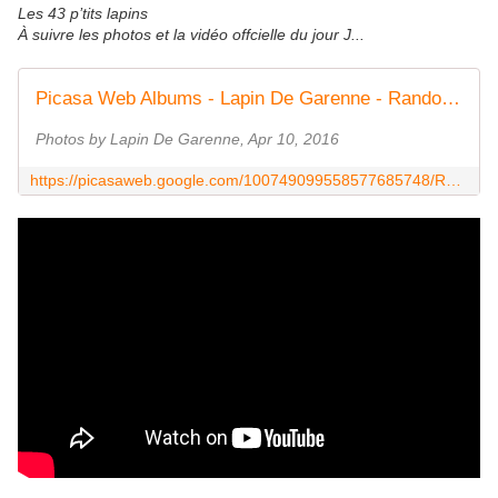
Les 43 p’tits lapins
À suivre les photos et la vidéo offcielle du jour J...
Picasa Web Albums - Lapin De Garenne - Rando de la G...
Photos by Lapin De Garenne, Apr 10, 2016
https://picasaweb.google.com/100749099558577685748/RandoDeLaGarenneV?feat=directlink