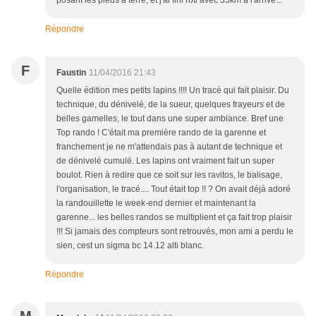
posant les pieds à terre, et j'ai fini roti avec 33km à l'arrivé...
Répondre
F
Faustin
11/04/2016 21:43
Quelle édition mes petits lapins !!!! Un tracé qui fait plaisir. Du
technique, du dénivelé, de la sueur, quelques frayeurs et de
belles gamelles, le tout dans une super ambiance. Bref une
Top rando ! C'était ma première rando de la garenne et
franchement je ne m'attendais pas à autant de technique et
de dénivelé cumulé. Les lapins ont vraiment fait un super
boulot. Rien à redire que ce soit sur les ravitos, le balisage,
l'organisation, le tracé.... Tout était top !! ? On avait déjà adoré
la randouillette le week-end dernier et maintenant la
garenne... les belles randos se multiplient et ça fait trop plaisir
!!! Si jamais des compteurs sont retrouvés, mon ami a perdu le
sien, cest un sigma bc 14.12 alti blanc.
Répondre