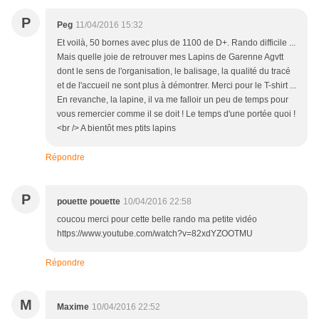
P
Peg
11/04/2016 15:32
Et voilà, 50 bornes avec plus de 1100 de D+. Rando difficile ...
Mais quelle joie de retrouver mes Lapins de Garenne Agvtt
dont le sens de l'organisation, le balisage, la qualité du tracé
et de l'accueil ne sont plus à démontrer. Merci pour le T-shirt ...
En revanche, la lapine, il va me falloir un peu de temps pour
vous remercier comme il se doit ! Le temps d'une portée quoi !
<br /> A bientôt mes ptits lapins
Répondre
P
pouette pouette
10/04/2016 22:58
coucou merci pour cette belle rando ma petite vidéo
https://www.youtube.com/watch?v=82xdYZOOTMU
Répondre
M
Maxime
10/04/2016 22:52