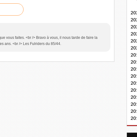
20
20
20
20
que vous faites. <br /> Bravo à vous, il nous tarde de faire la
20
 ans. <br /> Les Fulriders du 85/44.
20
20
20
20
20
20
20
20
20
20
20