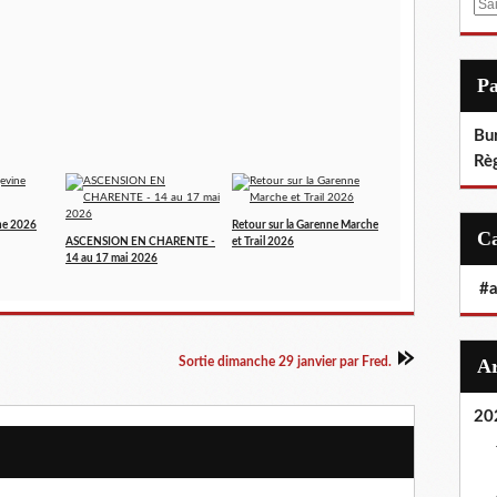
E
m
a
i
P
l
Bu
Rè
ne 2026
Retour sur la Garenne Marche
ASCENSION EN CHARENTE -
et Trail 2026
14 au 17 mai 2026
#
Sortie dimanche 29 janvier par Fred.
20