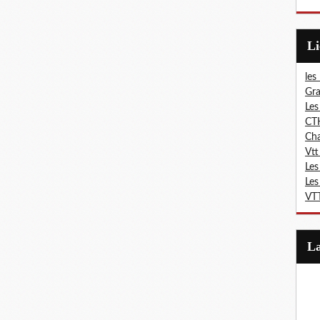
L
les
Gra
Les
CT
Ch
Vtt
Les
Les
VTT