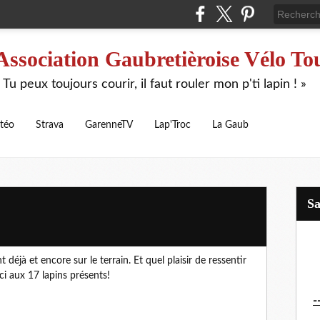
Association Gaubretièroise Vélo To
 Tu peux toujours courir, il faut rouler mon p'ti lapin ! »
téo
Strava
GarenneTV
Lap'Troc
La Gaub
S
t déjà et encore sur le terrain. Et quel plaisir de ressentir
i aux 17 lapins présents!
-