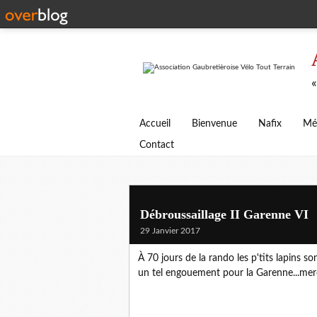
«
Accueil
Bienvenue
Nafix
Mé
Contact
Débroussaillage II Garenne VI
29 Janvier 2017
À 70 jours de la rando les p'tits lapins son
un tel engouement pour la Garenne...merc