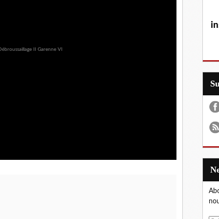
in
S
Abo
nou