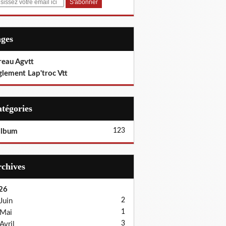
ages
reau Agvtt
glement Lap'troc Vtt
Catégories
123
album
Archives
26
2
Juin
1
Mai
3
Avril