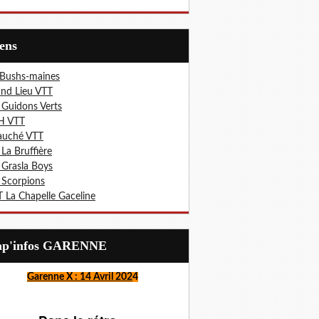
iens
 Bushs-maines
nd Lieu VTT
 Guidons Verts
H VTT
auché VTT
 La Bruffière
 Grasla Boys
 Scorpions
 La Chapelle Gaceline
Lap'infos GARENNE
Garenne X : 14 Avril 202
4