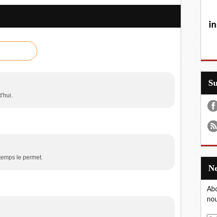
in
S
'hui.
temps le permet.
Abo
nou