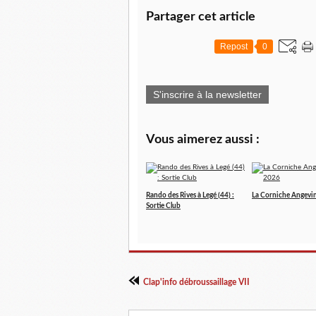
Partager cet article
Repost
0
S'inscrire à la newsletter
Vous aimerez aussi :
Rando des Rives à Legé (44) :
La Corniche Angevi
Sortie Club
Clap'info débroussaillage VII