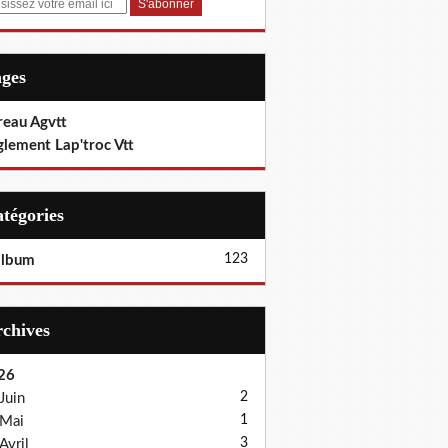
ages
reau Agvtt
glement Lap'troc Vtt
Catégories
123
album
Archives
26
2
Juin
1
Mai
3
Avril