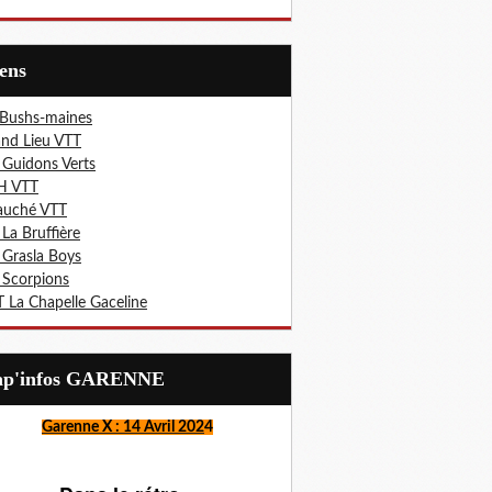
iens
 Bushs-maines
nd Lieu VTT
 Guidons Verts
H VTT
auché VTT
 La Bruffière
 Grasla Boys
 Scorpions
 La Chapelle Gaceline
Lap'infos GARENNE
Garenne X : 14 Avril 202
4