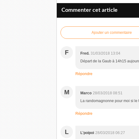
Commenter cet article
Ajouter un commentaire
F
Fred.
31/03/2018 13:04
Départ de la Gaub à 14h15 aujourd
Répondre
M
Marco
28/03/2018 08:51
La randomagnonne pour moi si le 
Répondre
L
L'poipoi
28/03/2018 06:27