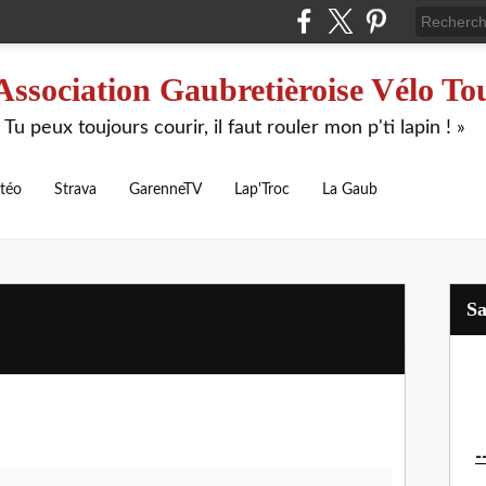
Association Gaubretièroise Vélo To
 Tu peux toujours courir, il faut rouler mon p'ti lapin ! »
téo
Strava
GarenneTV
Lap'Troc
La Gaub
S
-