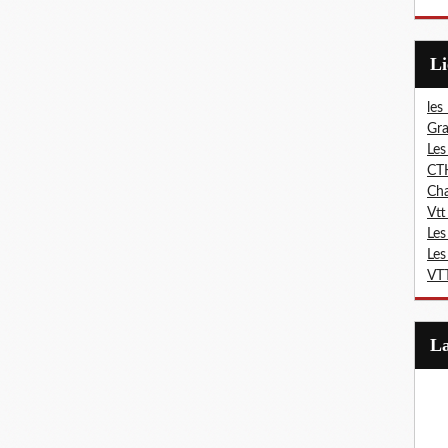
L
les
Gra
Les
CT
Ch
Vtt
Les
Les
VTT