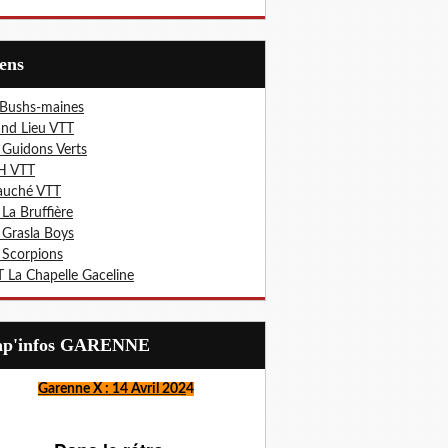
iens
 Bushs-maines
nd Lieu VTT
 Guidons Verts
H VTT
auché VTT
 La Bruffière
 Grasla Boys
 Scorpions
 La Chapelle Gaceline
Lap'infos GARENNE
Garenne X : 14 Avril 202
4