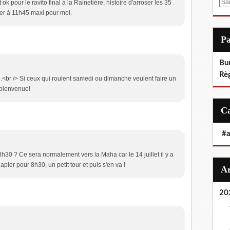
E
ok pour le ravito final à la Rainetière, histoire d'arroser les 35
ier à 11h45 maxi pour moi.
m
a
i
P
l
Bu
Rè
<br /> Si ceux qui roulent samedi ou dimanche veulent faire un
s bienvenue!
#
h30 ? Ce sera normalement vers la Maha car le 14 juillet il y a
apier pour 8h30, un petit tour et puis s'en va !
20