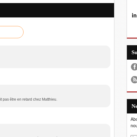
in
S
t pas être en retard chez Matthieu.
Abo
nou