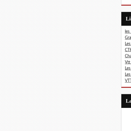
L
les
Gra
Les
CT
Ch
Vtt
Les
Les
VTT