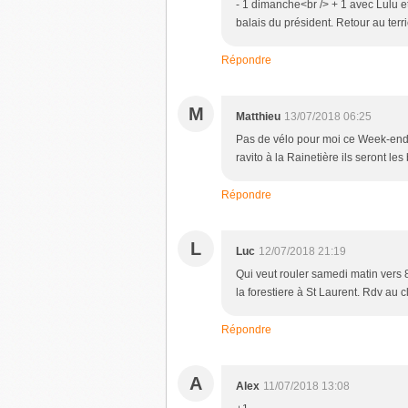
- 1 dimanche<br /> + 1 avec Lulu et 
balais du président. Retour au terr
Répondre
M
Matthieu
13/07/2018 06:25
Pas de vélo pour moi ce Week-end.
ravito à la Rainetière ils seront le
Répondre
L
Luc
12/07/2018 21:19
Qui veut rouler samedi matin vers 8
la forestiere à St Laurent. Rdv au cl
Répondre
A
Alex
11/07/2018 13:08