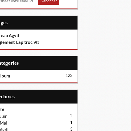
ages
reau Agvtt
glement Lap'troc Vtt
Catégories
123
album
Archives
26
2
Juin
1
Mai
3
Avril