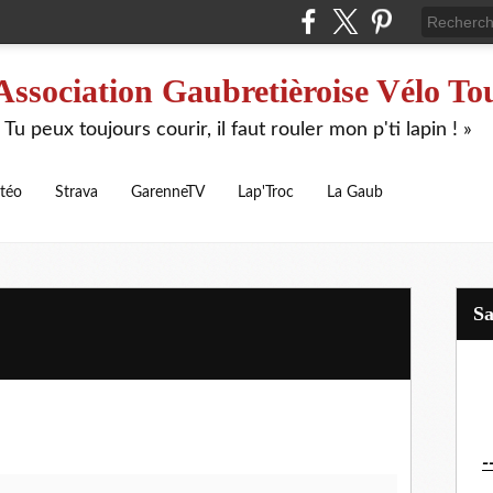
Association Gaubretièroise Vélo To
 Tu peux toujours courir, il faut rouler mon p'ti lapin ! »
téo
Strava
GarenneTV
Lap'Troc
La Gaub
S
-