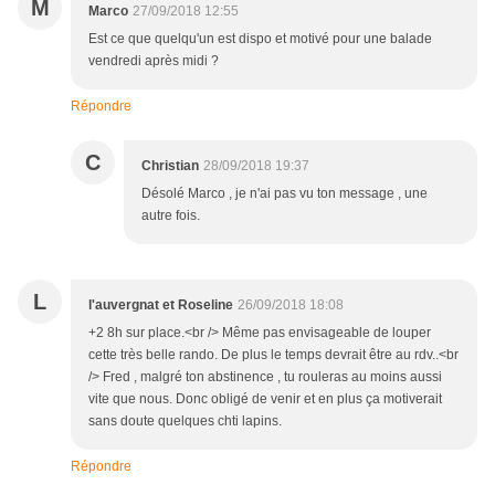
M
Marco
27/09/2018 12:55
Est ce que quelqu'un est dispo et motivé pour une balade
vendredi après midi ?
Répondre
C
Christian
28/09/2018 19:37
Désolé Marco , je n'ai pas vu ton message , une
autre fois.
L
l'auvergnat et Roseline
26/09/2018 18:08
+2 8h sur place.<br /> Même pas envisageable de louper
cette très belle rando. De plus le temps devrait être au rdv..<br
/> Fred , malgré ton abstinence , tu rouleras au moins aussi
vite que nous. Donc obligé de venir et en plus ça motiverait
sans doute quelques chti lapins.
Répondre