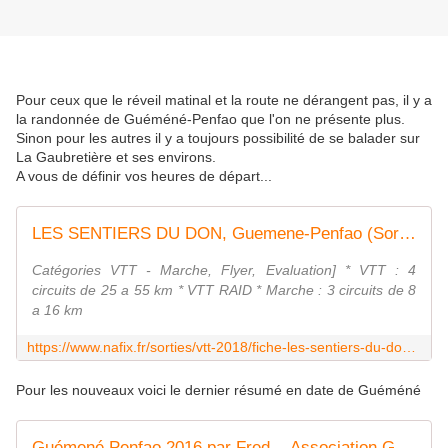
Pour ceux que le réveil matinal et la route ne dérangent pas, il y a
la randonnée de Guéméné-Penfao que l'on ne présente plus.
Sinon pour les autres il y a toujours possibilité de se balader sur
La Gaubretière et ses environs.
A vous de définir vos heures de départ...
LES SENTIERS DU DON, Guemene-Penfao (Sortie VTT du 30/09/2018 / Ref. : 56063)
Catégories VTT - Marche, Flyer, Evaluation] * VTT : 4
circuits de 25 a 55 km * VTT RAID * Marche : 3 circuits de 8
a 16 km
https://www.nafix.fr/sorties/vtt-2018/fiche-les-sentiers-du-don-56063-1.html
Pour les nouveaux voici le dernier résumé en date de Guéméné
Guémené Penfao 2016 par Fred. - Association Gaubretièroise Vélo Tout Terrain