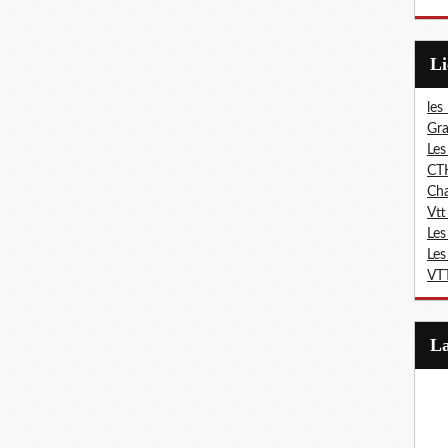
L
les
Gra
Les
CT
Ch
Vtt
Les
Les
VTT