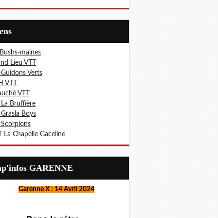
iens
 Bushs-maines
nd Lieu VTT
 Guidons Verts
H VTT
auché VTT
 La Bruffière
 Grasla Boys
 Scorpions
 La Chapelle Gaceline
Lap'infos GARENNE
Garenne X : 14 Avril 202
4