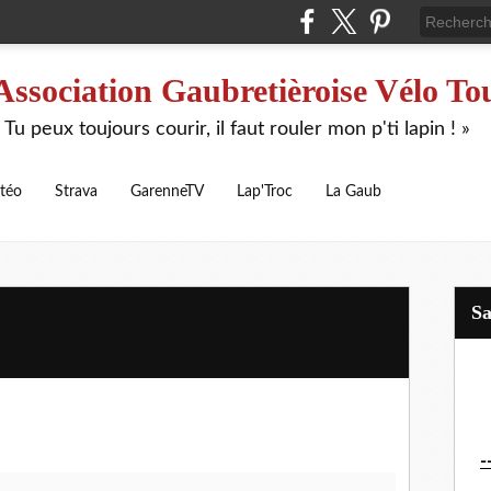
Association Gaubretièroise Vélo To
 Tu peux toujours courir, il faut rouler mon p'ti lapin ! »
téo
Strava
GarenneTV
Lap'Troc
La Gaub
S
-