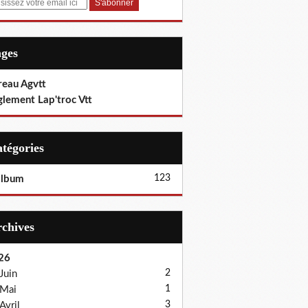
ages
reau Agvtt
glement Lap'troc Vtt
Catégories
123
album
Archives
26
2
Juin
1
Mai
3
Avril