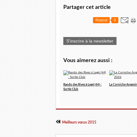
Partager cet article
Repost
0
S'inscrire à la newsletter
Vous aimerez aussi :
Rando des Rives à Legé (44) :
La Corniche Angevi
Sortie Club
Meilleurs vœux 2015