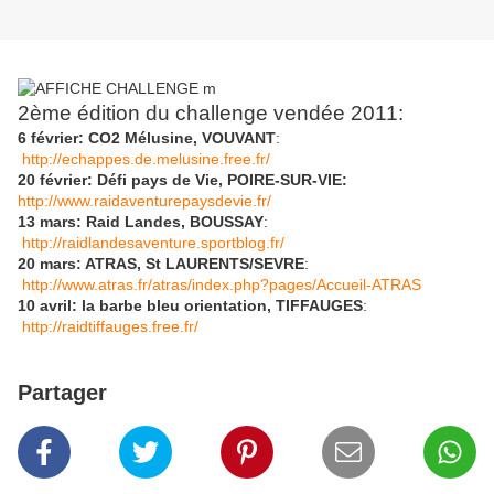
2ème édition du challenge vendée 2011:
6 février: CO2 Mélusine, VOUVANT
:
http://echappes.de.melusine.free.fr/
20 février: Défi pays de Vie, POIRE-SUR-VIE:
http://www.raidaventurepaysdevie.fr/
13 mars: Raid Landes, BOUSSAY
:
http://raidlandesaventure.sportblog.fr/
20 mars: ATRAS, St LAURENTS/SEVRE
:
http://www.atras.fr/atras/index.php?pages/Accueil-ATRAS
10 avril: la barbe bleu orientation, TIFFAUGES
:
http://raidtiffauges.free.fr/
Partager