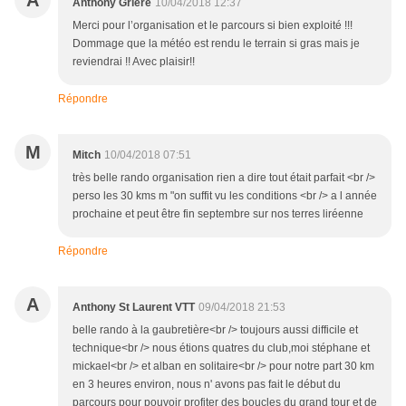
A
Anthony Grière
10/04/2018 12:37
Merci pour l’organisation et le parcours si bien exploité !!!
Dommage que la météo est rendu le terrain si gras mais je
reviendrai !! Avec plaisir!!
Répondre
M
Mitch
10/04/2018 07:51
très belle rando organisation rien a dire tout était parfait <br />
perso les 30 kms m "on suffit vu les conditions <br /> a l année
prochaine et peut être fin septembre sur nos terres liréenne
Répondre
A
Anthony St Laurent VTT
09/04/2018 21:53
belle rando à la gaubretière<br /> toujours aussi difficile et
technique<br /> nous étions quatres du club,moi stéphane et
mickael<br /> et alban en solitaire<br /> pour notre part 30 km
en 3 heures environ, nous n' avons pas fait le début du
parcours pour pouvoir profiter des boucles du grand tour et de