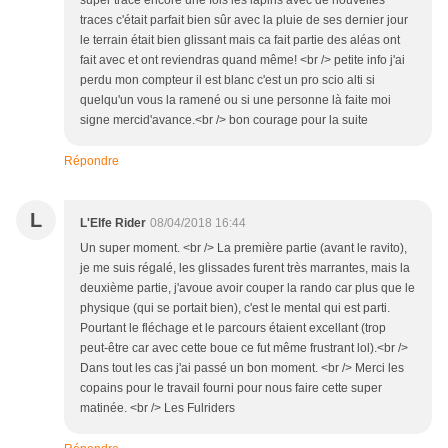
super tracé encore une fois les lapins avec de nouvelles
traces c'était parfait bien sûr avec la pluie de ses dernier jour
le terrain était bien glissant mais ca fait partie des aléas ont
fait avec et ont reviendras quand même! <br /> petite info j'ai
perdu mon compteur il est blanc c'est un pro scio alti si
quelqu'un vous la ramené ou si une personne là faite moi
signe mercid'avance.<br /> bon courage pour la suite
Répondre
L
L'Elfe Rider
08/04/2018 16:44
Un super moment. <br /> La première partie (avant le ravito),
je me suis régalé, les glissades furent très marrantes, mais la
deuxième partie, j'avoue avoir couper la rando car plus que le
physique (qui se portait bien), c'est le mental qui est parti.
Pourtant le fléchage et le parcours étaient excellant (trop
peut-être car avec cette boue ce fut même frustrant lol).<br />
Dans tout les cas j'ai passé un bon moment. <br /> Merci les
copains pour le travail fourni pour nous faire cette super
matinée. <br /> Les Fulriders