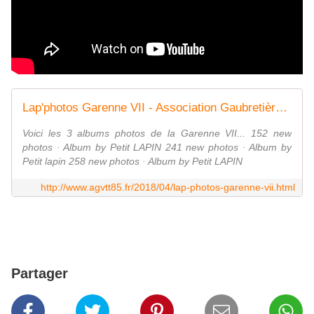
Lap'photos Garenne VII - Association Gaubretièroise Vélo Tout Terrain
Voici les 3 albums photos de la Garenne VII... 152 new
photos · Album by Petit LAPIN 241 new photos · Album by
Petit lapin 258 new photos · Album by Petit LAPIN
http://www.agvtt85.fr/2018/04/lap-photos-garenne-vii.html
Partager