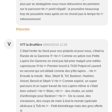
plus par se stratagème nous nous retrouvions les premiers
sur le parcours<br /> point négatif : la poussière beaucoup
trop de poussière mais après on ne choisit pas le temps<br />
saluuuuuuuuut
Répondre
V
VTT la Bruffière
09/04/2018 12:29
C'était l'enfer du Nord pour nos pistards et pour nous, c'était la
Rando de la Garenne !!! <br /> Comme on adore nos Petits
Lapins De Garenne on s'est pas fait prier malgré une météo
capricieuse !!!<br /> Premier inscrit à 7h30 Potpot et Laurent
en second qui ont détalé comme des p'tits lapins ...<br />
Ensuite la meute : Max, Steph B, Tof, Bastoon, Hadrien,
Anicet, Benoit et Steph V.<br /> Comme espéré, un super
parcours et un super travail de nos Lapins même si c'était
bien collant ! <br /> Bilan,:<br /> - des chutes, un soleil
d'anthologie pour Bastoon ! <br /> - De la casse, des
crevaisons, des coups de main à tout le monde (spéciale
dédicace à Tof)<br /> - Petit kilométrage mais des gros efforts
!!!