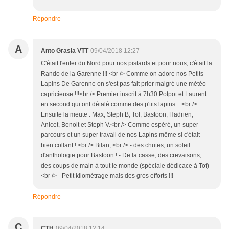
Répondre
A
Anto Grasla VTT
09/04/2018 12:27
C'était l'enfer du Nord pour nos pistards et pour nous, c'était la
Rando de la Garenne !!! <br /> Comme on adore nos Petits
Lapins De Garenne on s'est pas fait prier malgré une météo
capricieuse !!!<br /> Premier inscrit à 7h30 Potpot et Laurent
en second qui ont détalé comme des p'tits lapins ...<br />
Ensuite la meute : Max, Steph B, Tof, Bastoon, Hadrien,
Anicet, Benoit et Steph V.<br /> Comme espéré, un super
parcours et un super travail de nos Lapins même si c'était
bien collant ! <br /> Bilan,:<br /> - des chutes, un soleil
d'anthologie pour Bastoon ! - De la casse, des crevaisons,
des coups de main à tout le monde (spéciale dédicace à Tof)
<br /> - Petit kilométrage mais des gros efforts !!!
Répondre
C
CTH
09/04/2018 12:14