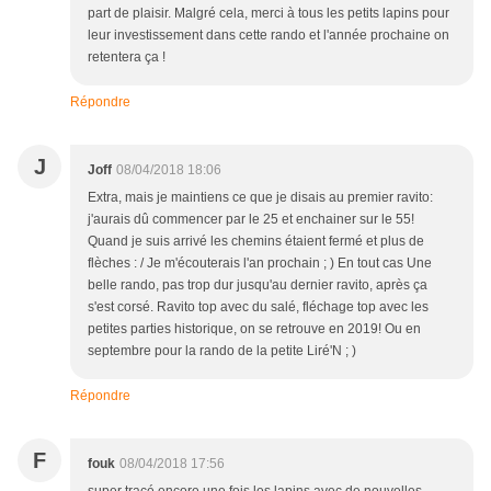
part de plaisir. Malgré cela, merci à tous les petits lapins pour
leur investissement dans cette rando et l'année prochaine on
retentera ça !
Répondre
J
Joff
08/04/2018 18:06
Extra, mais je maintiens ce que je disais au premier ravito:
j'aurais dû commencer par le 25 et enchainer sur le 55!
Quand je suis arrivé les chemins étaient fermé et plus de
flèches : / Je m'écouterais l'an prochain ; ) En tout cas Une
belle rando, pas trop dur jusqu'au dernier ravito, après ça
s'est corsé. Ravito top avec du salé, fléchage top avec les
petites parties historique, on se retrouve en 2019! Ou en
septembre pour la rando de la petite Liré'N ; )
Répondre
F
fouk
08/04/2018 17:56