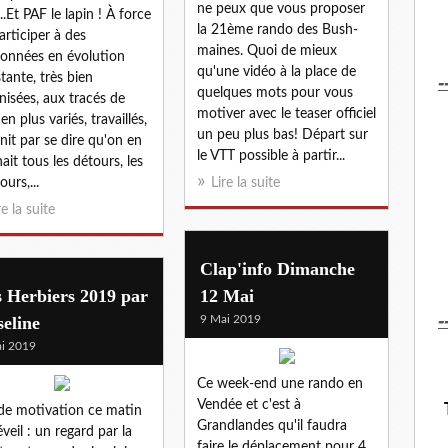
ne peux que vous proposer
..Et PAF le lapin ! À force
la 21ème rando des Bush-
articiper à des
maines. Quoi de mieux
onnées en évolution
qu'une vidéo à la place de
-
tante, très bien
quelques mots pour vous
nisées, aux tracés de
motiver avec le teaser officiel
en plus variés, travaillés,
un peu plus bas! Départ sur
init par se dire qu'on en
le VTT possible à partir...
ait tous les détours, les
urs,...
Lire la suite
re la suite
Clap'info Dimanche
 Herbiers 2019 par
12 Mai
-
eline
9 Mai 2019
i 2019
Ce week-end une rando en
Vendée et c'est à
de motivation ce matin
Grandlandes qu'il faudra
éveil : un regard par la
faire le déplacement pour 4