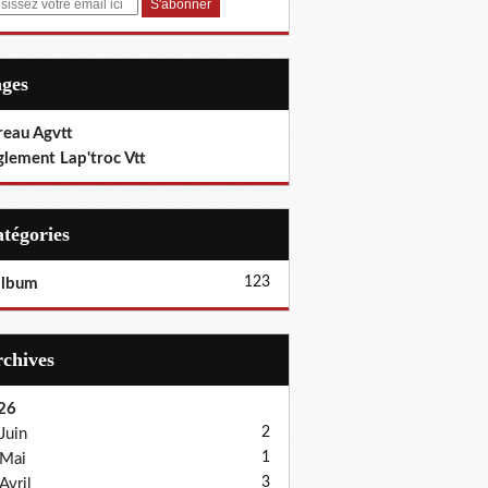
ages
reau Agvtt
glement Lap'troc Vtt
Catégories
123
album
Archives
26
2
Juin
1
Mai
3
Avril