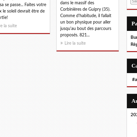
E
dans le massif des
sa se passe... Faites votre
m
Corbinières de Guipry (35).
x le soleil devrait être de
a
Comme d'habitude, il fallait
rtie!
i
un bon physique pour aller
P
re la suite
l
jusqu'au bout des parcours
proposés. 821...
Bu
Lire la suite
Rè
#
20