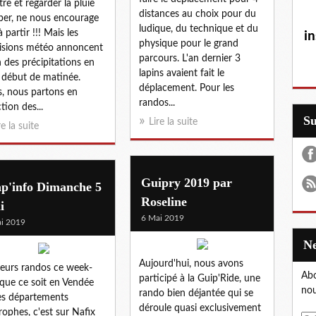
tre et regarder la pluie
distances au choix pour du
er, ne nous encourage
ludique, du technique et du
 partir !!! Mais les
in
physique pour le grand
isions météo annoncent
parcours. L'an dernier 3
in des précipitations en
lapins avaient fait le
 début de matinée.
déplacement. Pour les
s, nous partons en
randos...
tion des...
S
Lire la suite
re la suite
Guipry 2019 par
ap'info Dimanche 5
Roseline
i
6 Mai 2019
i 2019
Aujourd'hui, nous avons
ieurs randos ce week-
Abo
participé à la Guip'Ride, une
que ce soit en Vendée
nou
rando bien déjantée qui se
es départements
déroule quasi exclusivement
trophes, c'est sur Nafix