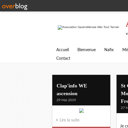
«
Accueil
Bienvenue
Nafix
Mé
Contact
Clap'info WE
St 
ascension
Mo
29 Mai 2019
Fr
27 M
Lire la suite
Je cr