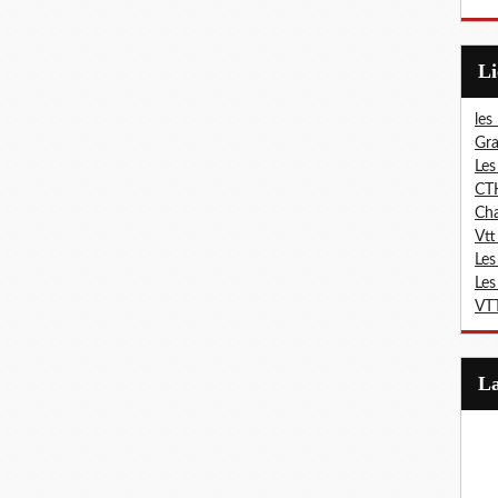
L
les
Gra
Les
CT
Ch
Vtt
Les
Les
VTT