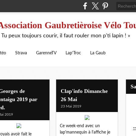
Association Gaubretièroise Vélo To
 Tu peux toujours courir, il faut rouler mon p'ti lapin ! »
téo
Strava
GarenneTV
Lap'Troc
La Gaub
S
Georges de
Clap'info Dimanche
ntaigu 2019 par
26 Mai
ed.
23 Mai 2019
ai 2019
Ce week-end avec un
-
lap'mannequin à l'affiche je
oyais avoir fait le