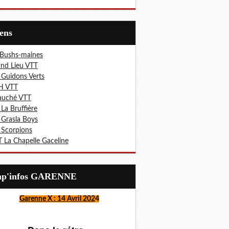
iens
 Bushs-maines
nd Lieu VTT
 Guidons Verts
H VTT
auché VTT
 La Bruffière
 Grasla Boys
 Scorpions
 La Chapelle Gaceline
Lap'infos GARENNE
Garenne X : 14 Avril 202
4