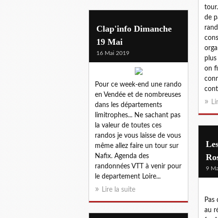
tour.
de p
Clap'info Dimanche
rand
cons
19 Mai
orga
16 Mai 2019
plus 
on f
conn
Pour ce week-end une rando
conto
en Vendée et de nombreuses
Li
dans les départements
limitrophes... Ne sachant pas
la valeur de toutes ces
randos je vous laisse de vous
Les
même allez faire un tour sur
Ros
Nafix. Agenda des
randonnées VTT à venir pour
9 Ma
le departement Loire...
Lire la suite
Pas 
au r