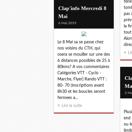
fenê
Clap'info Mercredi 8
tomb
pas à
Mai
prév
6 Mai 2019
la f
tout
Alor
Le 8 Mai sa se passe chez
direc
nos voisins du CTH, qui
Li
osera se mouiller sur une des
6 distances possibles de 25 à
80kms? A vos commentaires
Catégories VTT - Cyclo -
Cl
Marche, Flyer] Rando VTT :
Ma
80- 70 (inscriptions avant
8h30 et les boucles seront
2 Ma
fermees a...
Lire la suite
Plus
end 
ou l
limi