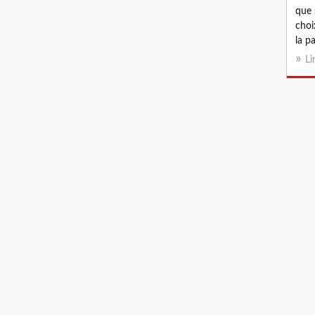
que 
choi
la pa
Li