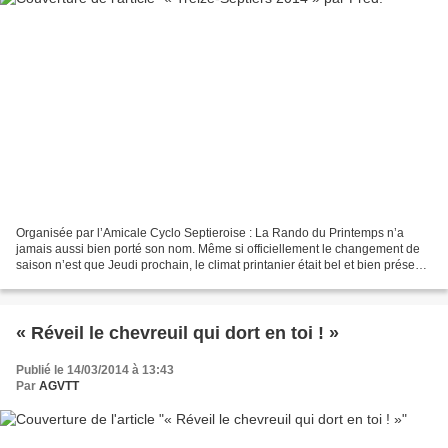
Organisée par l’Amicale Cyclo Septieroise : La Rando du Printemps n’a
jamais aussi bien porté son nom. Même si officiellement le changement de
saison n’est que Jeudi prochain, le climat printanier était bel et bien présent,
ainsi que des paysages un peu...
« Réveil le chevreuil qui dort en toi ! »
Publié le 14/03/2014 à 13:43
Par
AGVTT