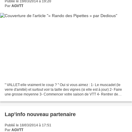
Publié le 19/03/2014 à 19:20
Par
AGVTT
" VALLET-elle vraiment le coup ? " Oui si vous aimez : 1- Le muscadet (le
verre d'amitié) et surtout voir la taille des vignes (si elle est à jour) 2- Faire
une grosse moyenne 3- Commencer votre saison de VTT 4- Rentrer de
bonne heure. Non si vous aimez...
Lap’info nouveau partenaire
Publié le 18/03/2014 à 17:51
Par
AGVTT