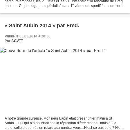
parcours proposés, les VTTistes et les VTCistes feront la rencontre de Greg
photos ...Ce photographe spécialisé dans l'événement sportif fera son 1er
reportage VTT dans nos...
« Saint Aubin 2014 » par Fred.
Publié le 03/03/2014 à 20:30
Par
AGVTT
A notre grande surprise, Monsieur Lapin était présent hier matin à St
Aubin… Lui qui n’a pourtant pas la réputation d’être matinal, mais qui a
plutôt celle d’être très en retard aux rendez-vous…N'est-ce pas Lulu ? N'est-