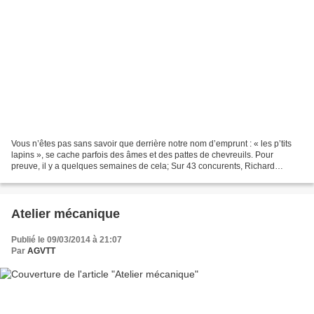
Vous n’êtes pas sans savoir que derrière notre nom d’emprunt : « les p’tits
lapins », se cache parfois des âmes et des pattes de chevreuils. Pour
preuve, il y a quelques semaines de cela; Sur 43 concurents, Richard
remportait l'é preuve du Road Book d'une...
Atelier mécanique
Publié le 09/03/2014 à 21:07
Par
AGVTT