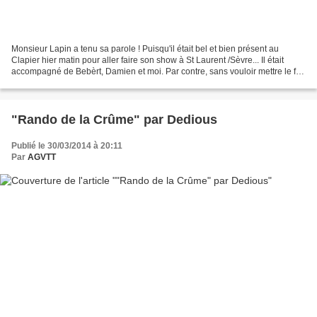
Monsieur Lapin a tenu sa parole ! Puisqu'il était bel et bien présent au
Clapier hier matin pour aller faire son show à St Laurent /Sèvre... Il était
accompagné de Bebèrt, Damien et moi. Par contre, sans vouloir mettre le feu
aux poudres, je crois bien...
"Rando de la Crûme" par Dedious
Publié le 30/03/2014 à 20:11
Par
AGVTT