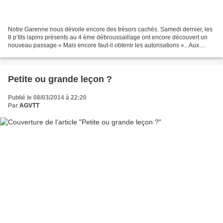
Notre Garenne nous dévoile encore des trésors cachés. Samedi dernier, les
8 p’tits lapins présents au 4 ème débroussaillage ont encore découvert un
nouveau passage.« Mais encore faut-il obtenir les autorisations »...Aux
dernières nouvelles La commission...
Petite ou grande leçon ?
Publié le 08/03/2014 à 22:20
Par
AGVTT