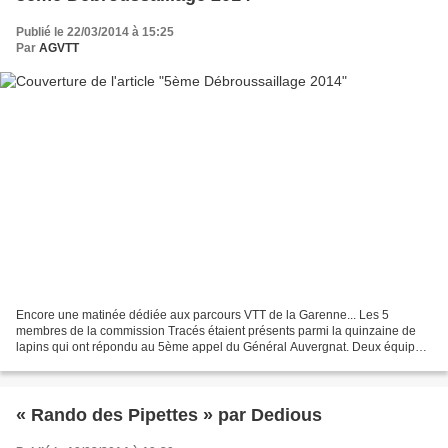
Publié le 22/03/2014 à 15:25
Par
AGVTT
Encore une matinée dédiée aux parcours VTT de la Garenne... Les 5
membres de la commission Tracés étaient présents parmi la quinzaine de
lapins qui ont répondu au 5ème appel du Général Auvergnat. Deux équipes
sont allées continuer le nettoyage de Printemps...Transformé...
« Rando des Pipettes » par Dedious