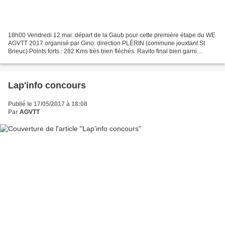
18h00 Vendredi 12 mai: départ de la Gaub pour cette première étape du WE
AGVTT 2017 organisé par Gino: direction PLÉRIN (commune jouxtant St
Brieuc) Points forts : 282 Kms très bien fléchés. Ravito final bien garni
(apéro-pâtes à volonté). Points faibles...
Lap'info concours
Publié le 17/05/2017 à 18:08
Par
AGVTT