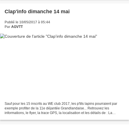
Clap'info dimanche 14 mai
Publié le 10/05/2017 à 05:44
Par
AGVTT
Sauf pour les 15 inscrits au WE club 2017, les p'tits lapins pourraient par
exemple profiter de la 11e déjantée Grandlandaise... Retrouvez les
informations, le flyer, la trace GPS, la localisation et les détails de : La
dejantees Grandlandaise, Grandlandes...