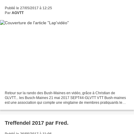
Publié le 27/05/2017 à 12:25
Par
AGVTT
Retour sur la rando des Bush-Maines en vidéo, grâce à Christian de
GLVTT... les Busch-Maines 21 mai 2017 SEPT44-GLVTT VTT Bush-maines
est une association qui compte une vingtaine de membres pratiquants le
VTT pour le plaisir. Suivez nos pérégrinations...
Treffendel 2017 par Fred.
Publié le 26/05/2017 à 11:06