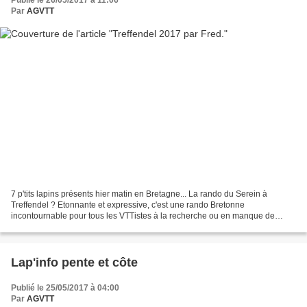
Par
AGVTT
7 p'tits lapins présents hier matin en Bretagne... La rando du Serein à
Treffendel ? Etonnante et expressive, c'est une rando Bretonne
incontournable pour tous les VTTistes à la recherche ou en manque de
technicité. Un dépaysement assuré à seulement 2...
Lap'info pente et côte
Publié le 25/05/2017 à 04:00
Par
AGVTT