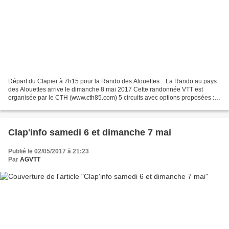
Départ du Clapier à 7h15 pour la Rando des Alouettes... La Rando au pays
des Alouettes arrive le dimanche 8 mai 2017 Cette randonnée VTT est
organisée par le CTH (www.cth85.com) 5 circuits avec options proposées :
22, 26, 35, 42, 62km Dénivelé positif...
Clap'info samedi 6 et dimanche 7 mai
Publié le 02/05/2017 à 21:23
Par
AGVTT