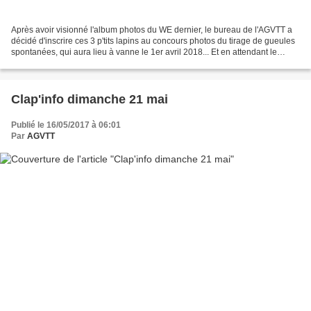
Après avoir visionné l'album photos du WE dernier, le bureau de l'AGVTT a
décidé d'inscrire ces 3 p'tits lapins au concours photos du tirage de gueules
spontanées, qui aura lieu à vanne le 1er avril 2018... Et en attendant le
report du Week-end club 2017,...
Clap'info dimanche 21 mai
Publié le 16/05/2017 à 06:01
Par
AGVTT