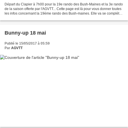
Départ du Clapier à 7h00 pour la 19e rando des Bush-Maines et la 3e rando
de la saison offerte par l'AGVTT... Cette page est là pour vous donner toutes
les infos concernant la 19ème rando des Bush-maines. Elle va se compléter
au fur et à mesure de l'avancement...
Bunny-up 18 mai
Publié le 15/05/2017 à 05:59
Par
AGVTT