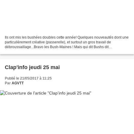
Ils ont mis les bushées doubles cette année! Quelques nouveautés dont une
particulièrement créative (passerelle), et surtout un gros travail de
débroussaillage...Bravo les Bush-Maines ! Mais qui dit Bushs dit
bushons...Malgré une participation raisonnable...
Clap'info jeudi 25 mai
Publié le 21/05/2017 à 11:25
Par
AGVTT