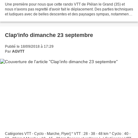
Une première pour nous que cette rando VTT de Plélan le Grand (35) et
nous n'avons pas regretté d'avoir fait le déplacement. Des parties techniques
et ludiques avec de belles descentes et des paysages sympas, notamment
sur la 1ère moitié du parcours....
Clap'info dimanche 23 septembre
Publié le 18/09/2018 à 17:29
Par
AGVTT
Catégories VTT - Cyclo - Marche, Flyer] * VTT : 28 - 38 - 48 km * Cyclo : 40 -