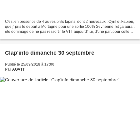
C'est en présence de 4 autres p'tits lapins, dont 2 nouveaux : Cyril et Fabien,
que j' pris le départ à Mortagne pour une sortie 100% Sèvrienne. Et ça aurait
été dommage de ne pas ressortir le VTT aujourd'hui, d'une part pour cette
belle météo et surtout...
Clap'info dimanche 30 septembre
Publié le 25/09/2018 à 17:00
Par
AGVTT