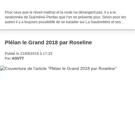
Pour ceux que le réveil matinal et la route ne dérangent pas, il y a la
randonnée de Guéméné-Penfao que l'on ne présente plus. Sinon pour les
autres il y a toujours possibilité de se balader sur La Gaubretière et ses
environs. A vous de définir vos heures...
Plélan le Grand 2018 par Roseline
Publié le 21/09/2018 à 17:25
Par
AGVTT