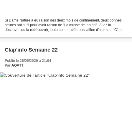
Si Dame Nature a eu raison des deux mois de confinement, deux bonnes
heures ont suffi pour avoir raison de "La musse de lapins"...Allez la
découvrir, ou la redécouvrir, toute belle et débroussaillée d'hier soir ! C'est
aussi un segment STRAVA de 490 m...
Clap'info Semaine 22
Publié le 26/05/2020 à 21:04
Par
AGVTT