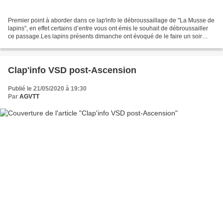
Premier point à aborder dans ce lap'info le débroussaillage de "La Musse de
lapins", en effet certains d’entre vous ont émis le souhait de débroussailler
ce passage.Les lapins présents dimanche ont évoqué de le faire un soir
dans la semaine tandis que...
Clap'info VSD post-Ascension
Publié le 21/05/2020 à 19:30
Par
AGVTT