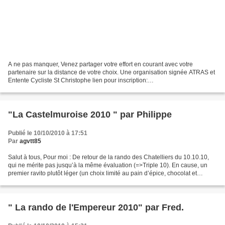
A ne pas manquer, Venez partager votre effort en courant avec votre
partenaire sur la distance de votre choix. Une organisation signée ATRAS et
Entente Cycliste St Christophe lien pour inscription:
http://www.atras.fr/atras/index.php?post/2009/07/18/...
"La Castelmuroise 2010 " par Philippe
Publié le 10/10/2010 à 17:51
Par
agvtt85
Salut à tous, Pour moi : De retour de la rando des Chatelliers du 10.10.10,
qui ne mérite pas jusqu’à la même évaluation (=>Triple 10). En cause, un
premier ravito plutôt léger (un choix limité au pain d’épice, chocolat et
pruneaux) et un fléchage parfois...
" La rando de l'Empereur 2010" par Fred.