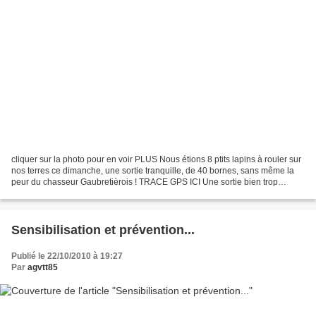
cliquer sur la photo pour en voir PLUS Nous étions 8 ptits lapins à rouler sur
nos terres ce dimanche, une sortie tranquille, de 40 bornes, sans même la
peur du chasseur Gaubretièrois ! TRACE GPS ICI Une sortie bien trop
tranquille pour les deux chevreuils...
Sensibilisation et prévention...
Publié le 22/10/2010 à 19:27
Par
agvtt85