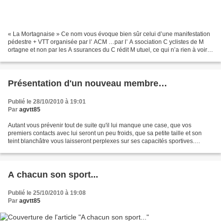
« La Mortagnaise » Ce nom vous évoque bien sûr celui d’une manifestation
pédestre + VTT organisée par l’ ACM …par l’ A ssociation C yclistes de M
ortagne et non par les A ssurances du C rédit M utuel, ce qui n’a rien à voir !
Aussi, il peut évoquer celui...
Présentation d'un nouveau membre…
Publié le 28/10/2010 à 19:01
Par
agvtt85
Autant vous prévenir tout de suite qu'il lui manque une case, que vos
premiers contacts avec lui seront un peu froids, que sa petite taille et son
teint blanchâtre vous laisseront perplexes sur ses capacités sportives.
D’ailleurs, lui même ne cache pas...
A chacun son sport...
Publié le 25/10/2010 à 19:08
Par
agvtt85