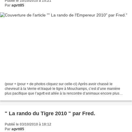
Publié le 10/10/2010 à 15:21
Par
agvtt85
(pour + (pour + de photos cliquez sur celle-ci) Après avoir chassé le
chevreuil à la Verrie et traqué le tigre à Mouchamps, c’est d’une manière
plus pacifique que l’agvtt est allée à la rencontre d’animaux encore plus
menacés… « Les Pingouins » C’est...
" La rando du Tigre 2010 " par Fred.
Publié le 03/10/2010 à 18:12
Par
agvtt85