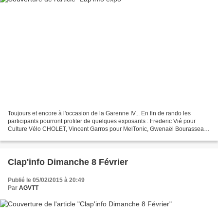
Toujours et encore à l'occasion de la Garenne IV... En fin de rando les
participants pourront profiter de quelques exposants : Frederic Vié pour
Culture Vélo CHOLET, Vincent Garros pour MelTonic, Gwenaël Bourasseau
pour Créasport et Loïc Denys pour 8point5...
Clap'info Dimanche 8 Février
Publié le 05/02/2015 à 20:49
Par
AGVTT