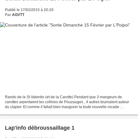
Publié le 17/02/2015 à 20:20
Par
AGVTT
Rando de la St Valentin (et de la Carotte) Pendant que 3 mangeurs de
carottes arpentaient les collines de Pouzauges , 4 autres tournaient autour
du clapier. Et comme il fallait bien inaugurer la toute nouvelle rocade :
Ravitaillement à chaque tour, au...
Lap'info débroussaillage 1