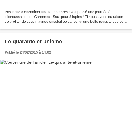
Pas facile d’enchaîner une rando après avoir passé une journée à
débroussailler les Garennes...Sauf pour 8 lapins ! Et nous avons eu raison
de profiter de cette matinée ensoleillée car ce fut une belle réussite que cette
21ème rando de la Mogette, grasse...
Le-quarante-et-unieme
Publié le 24/02/2015 à 14:02