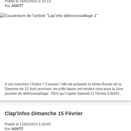
Publié le 16/02/2015 à 10:13
Par
AGVTT
A vos manches ! Pelles ? Creusez ! Afin de préparer la 4ème Rando de la
Garenne du 12 Avril prochain, les p'tits lapins ont rendez-vous pour la 1ère
journée de débroussaillage . RDV au Clapier Samedi 21 Février à 8H00
avec faucilles, scies, pioches, pelles,...
Clap'infos Dimanche 15 Février
Publié le 12/02/2015 à 20:05
Par
AGVTT