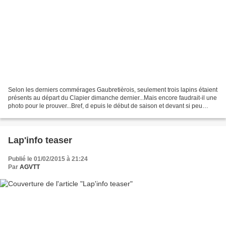
Selon les derniers commérages Gaubretièrois, seulement trois lapins étaient
présents au départ du Clapier dimanche dernier...Mais encore faudrait-il une
photo pour le prouver...Bref, d epuis le début de saison et devant si peu
d'enthousiasme dominical...
Lap'info teaser
Publié le 01/02/2015 à 21:24
Par
AGVTT