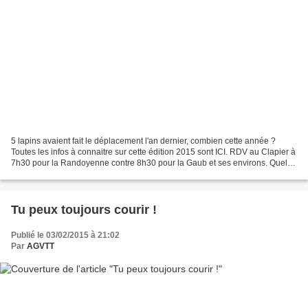
5 lapins avaient fait le déplacement l'an dernier, combien cette année ?
Toutes les infos à connaitre sur cette édition 2015 sont ICI. RDV au Clapier à
7h30 pour la Randoyenne contre 8h30 pour la Gaub et ses environs. Quel
clan choisirez-vous ? Celui...
Tu peux toujours courir !
Publié le 03/02/2015 à 21:02
Par
AGVTT