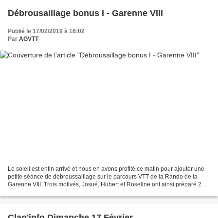
Débrousaillage bonus I - Garenne VIII
Publié le 17/02/2019 à 16:02
Par
AGVTT
Le soleil est enfin arrivé et nous en avons profité ce matin pour ajouter une
petite séance de débroussaillage sur le parcours VTT de la Rando de la
Garenne VIII. Trois motivés, Josué, Hubert et Roseline ont ainsi préparé 2
km qui s'ajoutent aux 4 km...
Clap'info Dimanche 17 Février