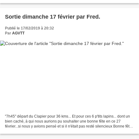
Philippe. Mais les 25 premiers kilomètres...
Sortie dimanche 17 février par Fred.
Publié le 17/02/2019 à 20:32
Par
AGVTT
"7h45" départ du Clapier pour 36 kms... Et pour ces 6 p'tits lapins... dont un
bien caché, à qui nous aurions pu souhaiter une bonne fête en ce 27
février...si nous y avions pensé et si il n'était pas resté silencieux Bonne fête
Alexis !!! Pour essayer...