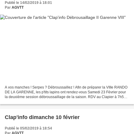
Publié le 14/02/2019 à 18:01
Par
AGVTT
A vos manches ! Serpes ? Débroussaillez ! Afin de préparer la VIIIe RANDO
DE LA GARENNE, les p'tits lapins ont rendez-vous Samedi 23 Février pour
la deuxième session débroussaillage de la saison. RDV au Clapier à 7h50
avec tout le matériel habituel. Merci...
Clap'info dimanche 10 février
Publié le 05/02/2019 à 18:54
Par
AGVTT