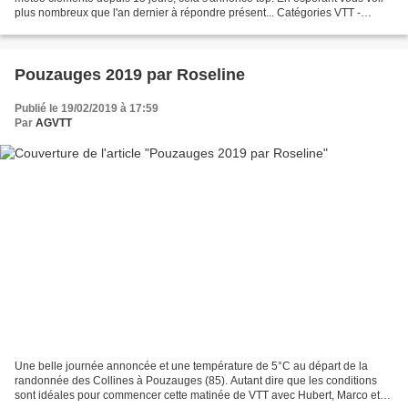
plus nombreux que l'an dernier à répondre présent... Catégories VTT -
Marche, Flyer] EDITION 2018 plus de...
Pouzauges 2019 par Roseline
Publié le 19/02/2019 à 17:59
Par
AGVTT
Une belle journée annoncée et une température de 5°C au départ de la
randonnée des Collines à Pouzauges (85). Autant dire que les conditions
sont idéales pour commencer cette matinée de VTT avec Hubert, Marco et