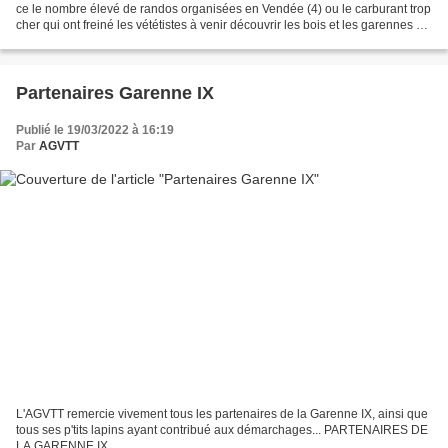
ce le nombre élevé de randos organisées en Vendée (4) ou le carburant trop
cher qui ont freiné les vététistes à venir découvrir les bois et les garennes de
cette Randoyenne. Seulement...
Partenaires Garenne IX
Publié le 19/03/2022 à 16:19
Par
AGVTT
L'AGVTT remercie vivement tous les partenaires de la Garenne IX, ainsi que
tous ses p'tits lapins ayant contribué aux démarchages... PARTENAIRES DE
LA GARENNE IX