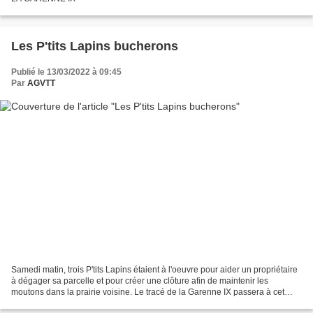
Les P'tits Lapins bucherons
Publié le 13/03/2022 à 09:45
Par
AGVTT
Samedi matin, trois P'tits Lapins étaient à l'oeuvre pour aider un propriétaire
à dégager sa parcelle et pour créer une clôture afin de maintenir les
moutons dans la prairie voisine. Le tracé de la Garenne IX passera à cet
endroit le 10 avril prochain....