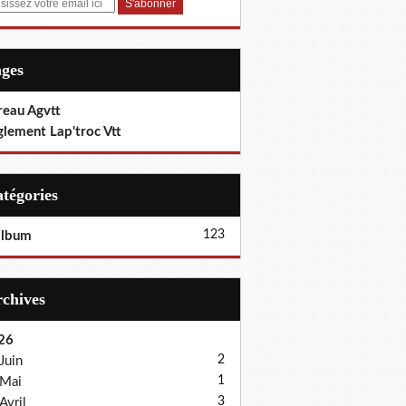
ages
reau Agvtt
glement Lap'troc Vtt
Catégories
123
album
Archives
26
2
Juin
1
Mai
3
Avril