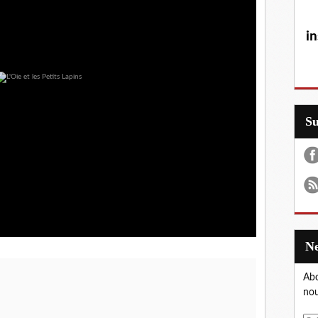
in
S
Abo
nou