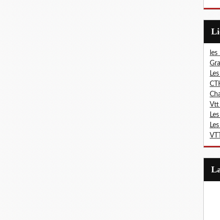
L
les
Gra
Les
CT
Ch
Vtt
Les
Les
VTT