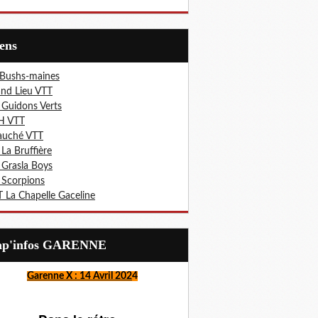
iens
 Bushs-maines
nd Lieu VTT
 Guidons Verts
H VTT
auché VTT
 La Bruffière
 Grasla Boys
 Scorpions
 La Chapelle Gaceline
Lap'infos GARENNE
Garenne X : 14 Avril 202
4