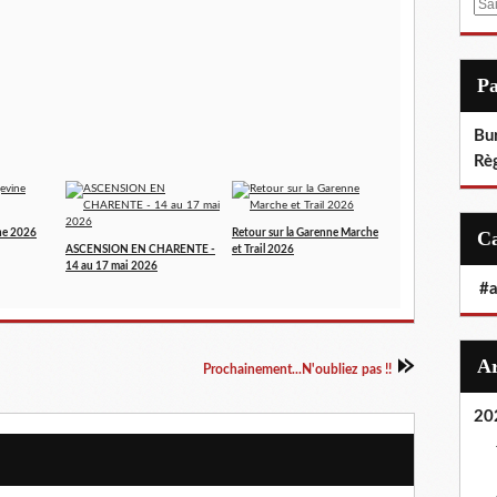
E
m
a
i
P
l
Bu
Rè
ne 2026
Retour sur la Garenne Marche
ASCENSION EN CHARENTE -
et Trail 2026
14 au 17 mai 2026
#
Prochainement...N'oubliez pas !!
20