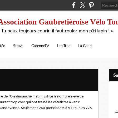
Association Gaubretièroise Vélo To
 Tu peux toujours courir, il faut rouler mon p'ti lapin ! »
téo
Strava
GarenneTV
Lap'Troc
La Gaub
S
tre de l’Oie dimanche matin. Est-ce le nombre élevé de
rant trop cher qui ont freiné les vététistes à venir
e Randoyenne. Seulement 240 participants à VTT sur les 775
-