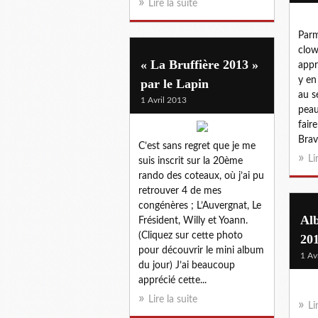
Lire la suite
Parm
clow
« La Bruffière 2013 »
appr
y en
par le Lapin
au s
1 Avril 2013
peau
fair
Brav
C’est sans regret que je me
Li
suis inscrit sur la 20ème
rando des coteaux, où j’ai pu
retrouver 4 de mes
congénères ; L’Auvergnat, Le
Alb
Frésident, Willy et Yoann.
(Cliquez sur cette photo
20
pour découvrir le mini album
1 Av
du jour) J’ai beaucoup
apprécié cette...
Lire la suite
Li