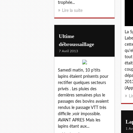
trophée...
Lire la suite
La S
Ultime
Labe
débroussaillage
cett
qu'e
7 Avril 2013
tout
étai
coup
Samedi matin, 10 p'tits
dépa
lapins étaient présents pour
2013
rectifier quelques secteurs
(App
privés . Les pluies des
dernières semaines plus le
Li
passages des bovins avaient
rendus le passage VTT très
difficile ,voir impossible.
AVANT APRES Mais les
La
lapins étant aux...
1 Av