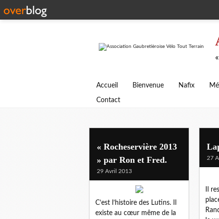
«
Accueil
Bienvenue
Nafix
Mé
Contact
« Rocheservière 2013
La
» par Ron et Fred.
27 A
29 Avril 2013
Il r
plac
C’est l’histoire des Lutins. Il
Rand
existe au cœur même de la