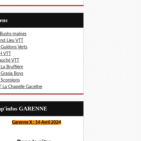
iens
 Bushs-maines
nd Lieu VTT
 Guidons Verts
H VTT
auché VTT
 La Bruffière
 Grasla Boys
 Scorpions
 La Chapelle Gaceline
Lap'infos GARENNE
Garenne X : 14 Avril 202
4