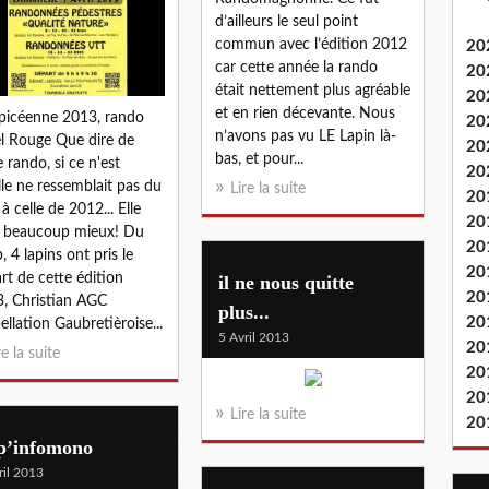
d’ailleurs le seul point
commun avec l’édition 2012
20
car cette année la rando
20
était nettement plus agréable
20
et en rien décevante. Nous
picéenne 2013, rando
20
n’avons pas vu LE Lapin là-
l Rouge Que dire de
20
bas, et pour...
e rando, si ce n'est
20
lle ne ressemblait pas du
Lire la suite
20
 à celle de 2012... Elle
20
t beaucoup mieux! Du
20
, 4 lapins ont pris le
20
rt de cette édition
il ne nous quitte
20
, Christian AGC
plus...
20
ellation Gaubretièroise...
5 Avril 2013
20
re la suite
20
20
Lire la suite
20
p’infomono
ril 2013