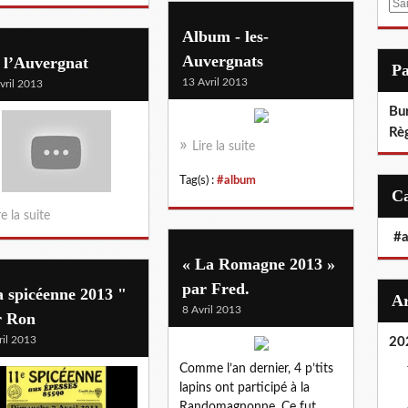
E
m
Album - les-
a
Auvergnats
 l’Auvergnat
i
P
l
13 Avril 2013
vril 2013
Bu
Rè
Lire la suite
Tag(s) :
#album
re la suite
#
« La Romagne 2013 »
par Fred.
a spicéenne 2013 "
8 Avril 2013
r Ron
ril 2013
20
Comme l’an dernier, 4 p’tits
lapins ont participé à la
Randomagnonne. Ce fut