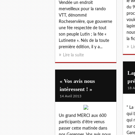
le w
Vendée un endroit
du 9
merveilleux pour la rando
proc
VTT, dénommé
voul
Rocheservière, que gouverne
lapi
une fée respectée de tout
nous
son peuple Lutin ; la fée «
la fi
Lutinette ». Nés de la toute
première édition, il y a...
Li
Lire la suite
La
« Vos avis nous
pré
intéressent ! »
18 A
14 Avril 2013
" La
qui 
Un grand MERCI aux 600
qui 
participants d’être venus
sur c
passer cette matinée dans
Gare
nos Garennes. Vos avis nous