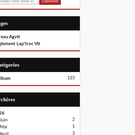
ages
reau Agvtt
glement Lap'troc Vtt
Catégories
123
album
Archives
26
2
Juin
1
Mai
3
Avril