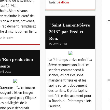
eek-end de l'Ascension,
Tag(s) :
#album
 au 12 Mai
hain...Alors si vous
ez rejoindre le carré de
-
ns déjà inscrit, prévenez-
"Saint Laurent/Sèvre
 rapidement, remplissez
2013" par Fred et
che d'inscription en lien...
Ron.
re la suite
22 Avril 2013
p’Ron production
Le Printemps arrive enfin ! La
Sèvre retrouve son lit et les
sente
sentiers commencent à
vril 2013
sécher, les prairies sont
-
maintenant fleuries et les
lapins sortent doucement
 Garenne II "... en images
des terriers. 8 p’tits lapins
bougent ; Et en images
ont fait le déplacement pour
ne bougent pas ; Cliquez
la Rando du Printemps ; Loïc,
es privilégiés de la
Laurent,...
nne pour découvrir