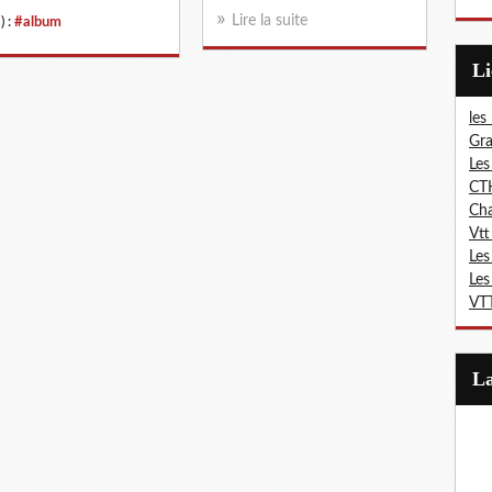
Lire la suite
) :
#album
L
les
Gra
Les
CT
Ch
Vtt
Les
Les
VTT