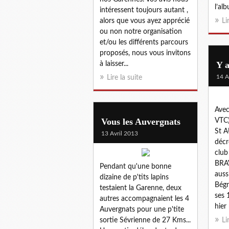
l’al
intéressent toujours autant ,
alors que vous ayez apprécié
Li
ou non notre organisation
et/ou les différents parcours
proposés, nous vous invitons
Y a
à laisser...
14 A
Lire la suite
Avec
Vous les Auvergnats
VTC)
St 
13 Avril 2013
décr
club
BRA
Pendant qu'une bonne
auss
dizaine de p'tits lapins
Bégr
testaient la Garenne, deux
ses 
autres accompagnaient les 4
hier
Auvergnats pour une p'tite
sortie Sévrienne de 27 Kms...
Li