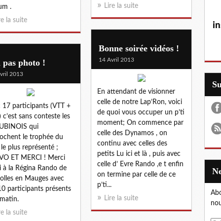
Lire la suite
bum .
re la suite
in
Bonne soirée vidéos !
14 Avril 2013
 pas photo !
vril 2013
S
En attendant de visionner
celle de notre Lap’Ron, voici
 17 participants (VTT +
de quoi vous occuper un p’ti
 c’est sans conteste les
moment; On commence par
AUBINOIS qui
celle des Dynamos , on
ochent le trophée du
continu avec celles des
 le plus représenté ;
petits Lu ici et là , puis avec
VO ET MERCI ! Merci
celle d’ Evre Rando ,e t enfin
i à la Régina Rando de
on termine par celle de ce
olles en Mauges avec
p’ti...
10 participants présents
Abo
Lire la suite
 matin.
nou
re la suite