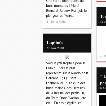
Une sortie débordante de
bons moments ! Merci
Bernard, Jeremy, François le
Toi
plongeur et Pierre...
11 A
Lire la suite
Lap’info
10 Avril 2013
Li
Voici le p'ti trophée pour le
Club qui sera le plus
représenté sur la Rando de la
" l
Garenne II ; Qui sera
pa
l’heureux élu ?...Le club des
bush-Maines, des Déraillés,
8 Av
de la Régina, des petits Lu,
du Team Dore Evasion , etc…
etc… En cas d’égalité, ce