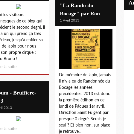
"La Rando du
Bocage" par Ron
i les visiteurs
1 Avril 2013
nesques de ce blog qui
écient le second degré, il
 a un qui prend ça très
érieux, jusqu’à enfiler sa
 de lapin pour nous
e son propre cirque ;
o Bruno !
re la suite
De mémoire de lapin, jamais
il n’y a eu de Randonnée du
Bocage les années
um - Bruffiere-
précédentes. 2013 est donc
13
la première édition en ce
lundi de Pâques 1er avril.
ril 2013
Direction Saint Fulgent par
presque 0 degré. Serais-je
seul ? Et bien non, sur place
re la suite
je retrouve...