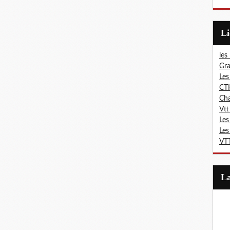
L
les
Gra
Les
CT
Ch
Vtt
Les
Les
VTT