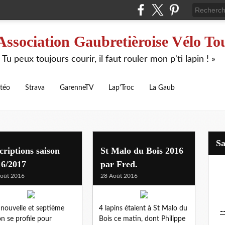
Association Gaubretièroise Vélo To
 Tu peux toujours courir, il faut rouler mon p'ti lapin ! »
téo
Strava
GarenneTV
Lap'Troc
La Gaub
S
criptions saison
St Malo du Bois 2016
16/2017
par Fred.
oût 2016
28 Août 2016
nouvelle et septième
4 lapins étaient à St Malo du
-
on se profile pour
Bois ce matin, dont Philippe