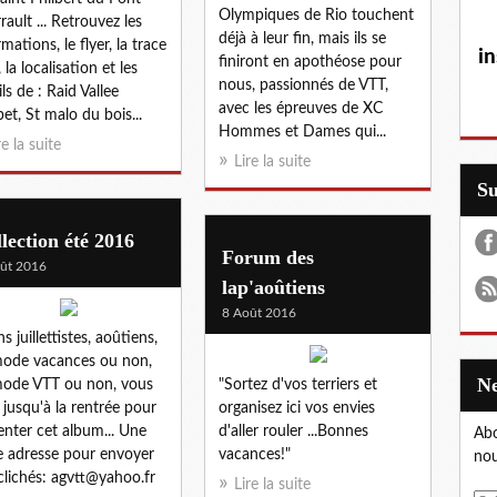
Olympiques de Rio touchent
rault ... Retrouvez les
déjà à leur fin, mais ils se
mations, le flyer, la trace
in
finiront en apothéose pour
 la localisation et les
nous, passionnés de VTT,
ils de : Raid Vallee
avec les épreuves de XC
et, St malo du bois...
Hommes et Dames qui...
re la suite
Lire la suite
S
lection été 2016
Forum des
ût 2016
lap'aoûtiens
8 Août 2016
s juillettistes, aoûtiens,
ode vacances ou non,
ode VTT ou non, vous
"Sortez d'vos terriers et
 jusqu'à la rentrée pour
organisez ici vos envies
enter cet album... Une
d'aller rouler ...Bonnes
Abo
e adresse pour envoyer
vacances!"
nou
clichés: agvtt@yahoo.fr
Lire la suite