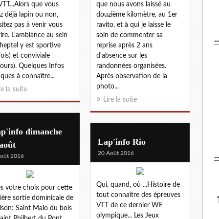
VTT...Alors que vous
que nous avons laissé au
z déjà lapin ou non,
douzième kilomètre, au 1er
sitez pas à venir vous
ravito, et à qui je laisse le
rire. L'ambiance au sein
soin de commenter sa
-
heptel y est sportive
reprise après 2 ans
fois) et conviviale
d'absence sur les
jours)​. Quelques Infos
randonnées organisées.
iques à connaître...
Après observation de la
photo...
re la suite
Lire la suite
ap'info dimanche
Lap'info Rio
août
20 Août 2016
-
oût 2016
​Qui, quand, où ...Histoire de
es votre choix pour cette
tout connaître des épreuves
ière sortie dominicale de
VTT de ce dernier WE
aison: Saint Malo du bois
olympique... Les Jeux
aint Philbert du Pont