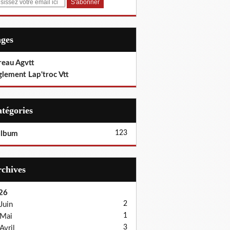
ages
reau Agvtt
glement Lap'troc Vtt
Catégories
123
album
Archives
26
2
Juin
1
Mai
3
Avril