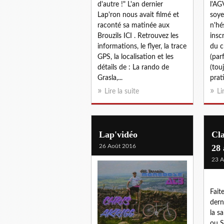
d'autre !" L'an dernier
l'AG
Lap'ron nous avait filmé et
soye
raconté sa matinée aux
n'hé
Brouzils ICI . Retrouvez les
insc
informations, le flyer, la trace
du c
GPS, la localisation et les
(par
détails de : La rando de
(tou
Grasla,...
prat
Lire la suite
Li
Lap'vidéo
Cl
26 Août 2016
28 
23 A
Fait
dern
la s
ou S