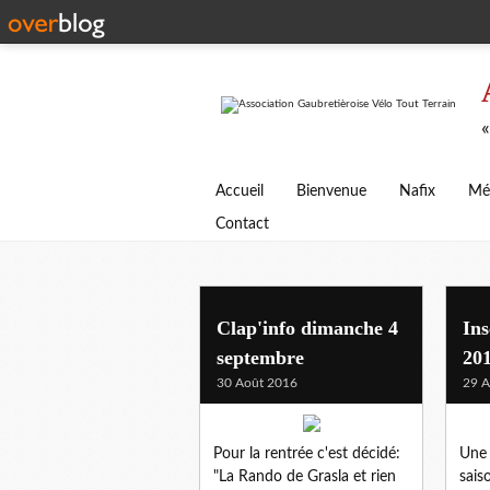
«
Accueil
Bienvenue
Nafix
Mé
Contact
Clap'info dimanche 4
Ins
septembre
20
30 Août 2016
29 A
Pour la rentrée c'est décidé:
Une 
"La Rando de Grasla et rien
sais