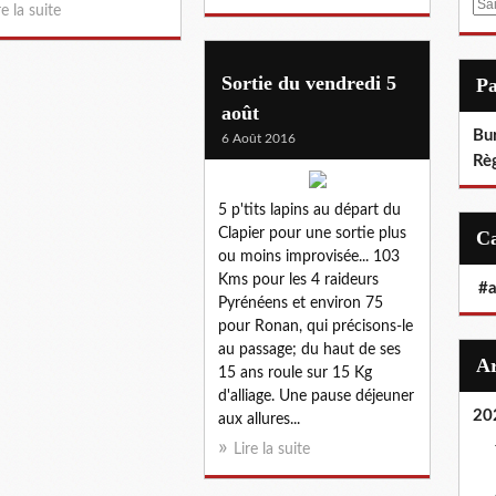
E
re la suite
m
a
i
Sortie du vendredi 5
P
l
août
Bu
6 Août 2016
Rè
5 p'tits lapins au départ du
Clapier pour une sortie plus
ou moins improvisée... 103
Kms pour les 4 raideurs
#
Pyrénéens et environ 75
pour Ronan, qui précisons-le
au passage; du haut de ses
15 ans roule sur 15 Kg
d'alliage. Une pause déjeuner
20
aux allures...
Lire la suite