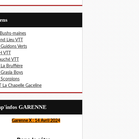
iens
 Bushs-maines
nd Lieu VTT
 Guidons Verts
H VTT
auché VTT
 La Bruffière
 Grasla Boys
 Scorpions
 La Chapelle Gaceline
Lap'infos GARENNE
Garenne X : 14 Avril 202
4