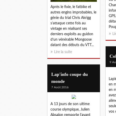
Char
Après le fixie, le fatbike et
infor
autres engins improbables, le
GPS,
génie du trial Chris Akrigg
déta
s’attaque cette fois au
Poup
vintage en réalisant ses
Li
derniers exploits au guidon
d’un vénérable Mongoose
datant des débuts du VTT...
Lire la suite
Col
9 Ao
Lap'info coupe du
Lapin
monde
en m
7 Août 2016
en m
avez
alim
A 13 jours de son ultime
seul
course olympique, Julien
vos 
Absalon remporte l’avant