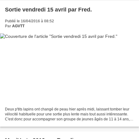
Sortie vendredi 15 avril par Fred.
Publié le 16/04/2016 à 08:52
Par
AGVTT
Deux p'tits lapins ont changé de peau hier après midi, laissant tomber leur
vélocité habituelle pour une sortie plus lente mais tout aussi intéressante.
C'est donc pour accompagner son groupe de jeunes âgés de 11 à 14 ans,
que Charlotte, animatrice jeunesse,...