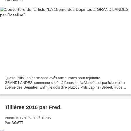
Quatre P'tits Lapins se sont levés aux aurores pour rejoindre
GRAND'LANDES, commune située à l'ouest de la Vendée, et participer à La
15ème des Déjantés. Enfin, je dois dire plutôt 3 P'tits Lapins (Bébert, Hubert
et Roseline) et un ex-futur P'tits Lapins...
Tillières 2016 par Fred.
Publié le 17/10/2016 à 18:05
Par
AGVTT