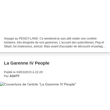
Voyage au PEGGY-LAND. Ce weekend je suis allé visiter une contrée
lointaine, très éloignée de nos garennes. L'accueil des autochtones, Peg et
Steph, fut chaleureux, amical. Mais avant d'accepter de découvrir et partager
leurs coutumes locales, j'avais...
La Garenne IV People
Publié le 04/03/2015 à 22:29
Par
AGVTT