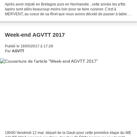
Après avoir mijoté en Bretagne puis en Normandie , cette année les p'tits
lapins sont allés beaucoup moins loin pour se faire cuisiner. C'est à
MERVENT, au coeur de sa fôret que nous avons décidé de passer à table.
"La carte s'il vous plaît !" Menu du...
Week-end AGVTT 2017
Publié le 18/05/2017 à 17:28
Par
AGVTT
18h00 Vendredi 12 mai: départ de la Gaub pour cette première étape du WE