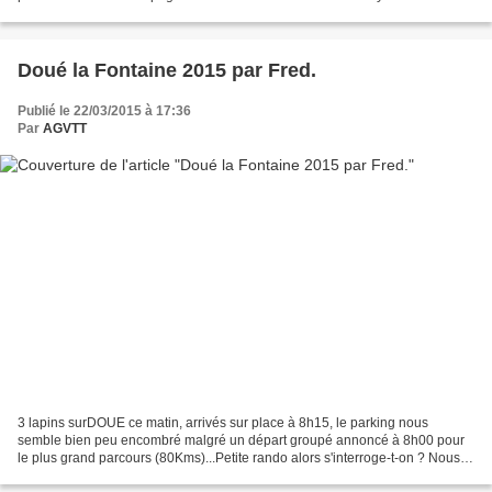
l’unanimité Premier Ministre…par moi, ☝,...
Doué la Fontaine 2015 par Fred.
Publié le 22/03/2015 à 17:36
Par
AGVTT
3 lapins surDOUE ce matin, arrivés sur place à 8h15, le parking nous
semble bien peu encombré malgré un départ groupé annoncé à 8h00 pour
le plus grand parcours (80Kms)...Petite rando alors s'interroge-t-on ? Nous
apprendrons plus tard qu'une dizaine...