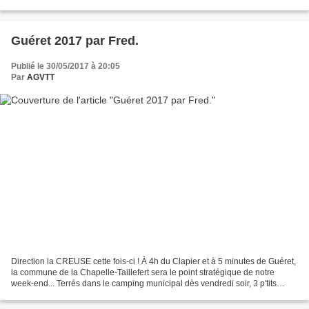
commence fort ! Inscriptions...
Guéret 2017 par Fred.
Publié le 30/05/2017 à 20:05
Par
AGVTT
Direction la CREUSE cette fois-ci ! À 4h du Clapier et à 5 minutes de Guéret,
la commune de la Chapelle-Taillefert sera le point stratégique de notre
week-end... Terrés dans le camping municipal dès vendredi soir, 3 p'tits
lapins se préparent à vivre...