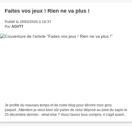
Faites vos jeux ! Rien ne va plus !
Publié le 28/02/2020 à 18:37
Par
AGVTT
Je profite du mauvais temps et de notre blog pour décrire mon gros
paquet...Attention je veux bien sûr parler de celui déposé au pied du sapin le
25 décembre dernier... what else ? Vous l'aurez tous compris, il s'agit avant
tout d'un caprice de gamin,...