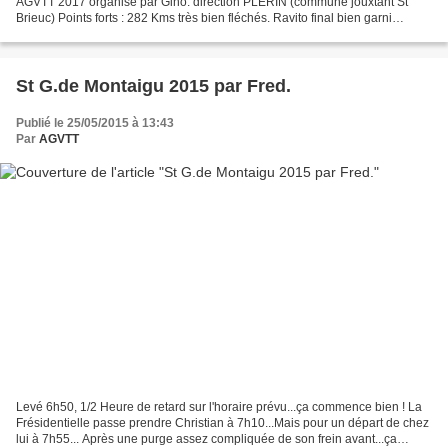
AGVTT 2017 organisé par Gino: direction PLÉRIN (commune jouxtant St
Brieuc) Points forts : 282 Kms très bien fléchés. Ravito final bien garni
(apéro-pâtes à volonté). Points faibles...
St G.de Montaigu 2015 par Fred.
Publié le 25/05/2015 à 13:43
Par
AGVTT
Levé 6h50, 1/2 Heure de retard sur l'horaire prévu...ça commence bien ! La
Frésidentielle passe prendre Christian à 7h10...Mais pour un départ de chez
lui à 7h55... Après une purge assez compliquée de son frein avant...ça