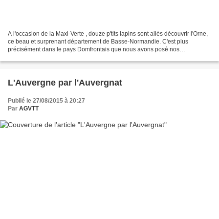
A l'occasion de la Maxi-Verte , douze p'tits lapins sont allés découvrir l'Orne,
ce beau et surprenant département de Basse-Normandie. C'est plus
précisément dans le pays Domfrontais que nous avons posé nos
crampons... Terrés dans un gîte à TORCHAMP ,...
L'Auvergne par l'Auvergnat
Publié le 27/08/2015 à 20:27
Par
AGVTT