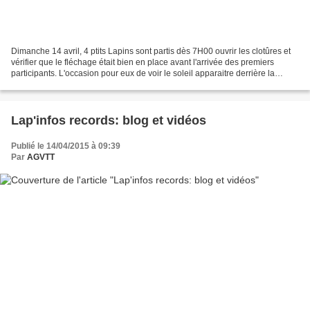
Dimanche 14 avril, 4 ptits Lapins sont partis dès 7H00 ouvrir les clotûres et
vérifier que le fléchage était bien en place avant l'arrivée des premiers
participants. L'occasion pour eux de voir le soleil apparaitre derrière la
colline et profiter des...
Lap'infos records: blog et vidéos
Publié le 14/04/2015 à 09:39
Par
AGVTT