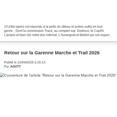
15 p'tits lapins ont répondu à la pelle du râteau et autres outils en tout
genre... Dont la commission Tracé, au complet svp: Dedious, le Capt'N,
L'poipoi et bien sûr notre duo infernal: L'Auvergnat et Bebèrt qui ont organisé
ce 2ème débroussaillage de...
Retour sur la Garenne Marche et Trail 2026
Publié le 21/04/2026 à 20:13
Par
AGVTT