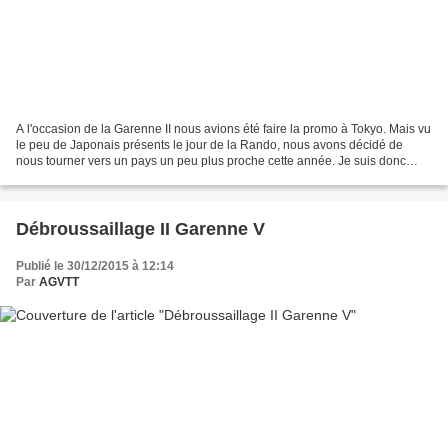
A l'occasion de la Garenne II nous avions été faire la promo à Tokyo. Mais vu
le peu de Japonais présents le jour de la Rando, nous avons décidé de
nous tourner vers un pays un peu plus proche cette année. Je suis donc
parti à Madrid avec mes affiches...
Débroussaillage II Garenne V
Publié le 30/12/2015 à 12:14
Par
AGVTT