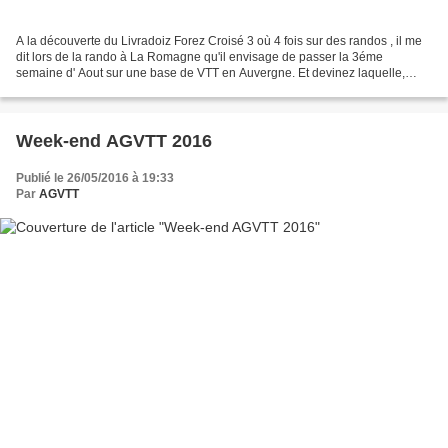
A la découverte du Livradoiz Forez Croisé 3 où 4 fois sur des randos , il me
dit lors de la rando à La Romagne qu'il envisage de passer la 3éme
semaine d' Aout sur une base de VTT en Auvergne. Et devinez laquelle,
celle des 4 vents (centre nationale de...
Week-end AGVTT 2016
Publié le 26/05/2016 à 19:33
Par
AGVTT