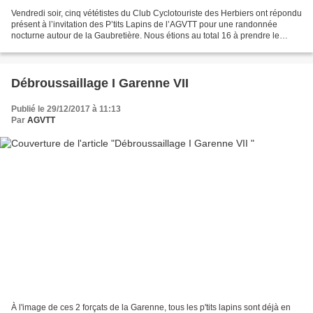
Vendredi soir, cinq vététistes du Club Cyclotouriste des Herbiers ont répondu
présent à l’invitation des P’tits Lapins de l’AGVTT pour une randonnée
nocturne autour de la Gaubretière. Nous étions au total 16 à prendre le
départ du clapier à 19H45. Hubert,...
Débroussaillage I Garenne VII
Publié le 29/12/2017 à 11:13
Par
AGVTT
À l'image de ces 2 forçats de la Garenne, tous les p'tits lapins sont déjà en