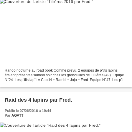
Rando nocturne au road book Comme prévu, 2 équipes de p'tits lapins
étaient présentes samedi soir chez les grenouilles de Tillières (49). Equipe
N°24: Les p'tits lap'1 = Capt'N + Rambi + Jojo + Fred. Equipe N°47: Les p'tits
lap'2 = Dom + Christian + Jeff....
Raid des 4 lapins par Fred.
Publié le 07/06/2016 à 19:44
Par
AGVTT