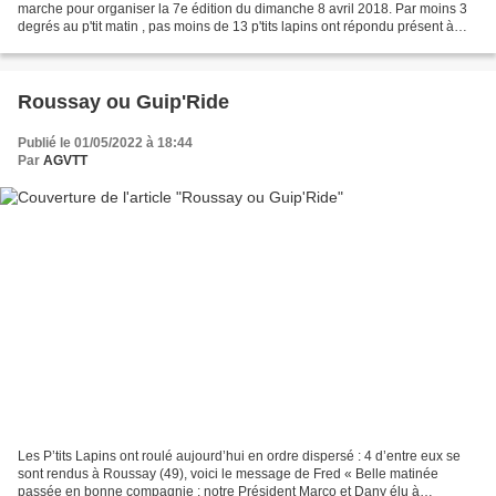
marche pour organiser la 7e édition du dimanche 8 avril 2018. Par moins 3
degrés au p'tit matin , pas moins de 13 p'tits lapins ont répondu présent à
l'appel du premier débroussaillage...
Roussay ou Guip'Ride
Publié le 01/05/2022 à 18:44
Par
AGVTT
Les P’tits Lapins ont roulé aujourd’hui en ordre dispersé : 4 d’entre eux se
sont rendus à Roussay (49), voici le message de Fred « Belle matinée
passée en bonne compagnie : notre Président Marco et Dany élu à