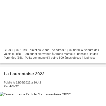
Jeudi 2 juin, 18h30, direction le sud... Vendredi 3 juin, 8h30, ouverture des
volets du gîte... Bonjour et bienvenue à Arrens-Marsous , dans les Hautes
Pyrénées (65)... Petite commune d'à peine 800 âmes où ces 4 lapins se
préparent à prendre le départ...
La Laurentaise 2022
Publié le 12/06/2022 à 16:42
Par
AGVTT