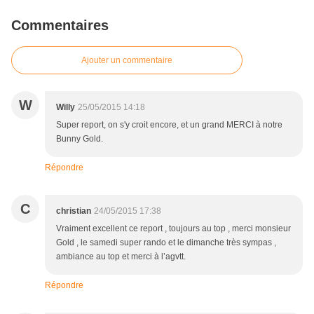
Commentaires
Ajouter un commentaire
W
Willy
25/05/2015 14:18
Super report, on s'y croit encore, et un grand MERCI à notre
Bunny Gold.
Répondre
C
christian
24/05/2015 17:38
Vraiment excellent ce report , toujours au top , merci monsieur
Gold , le samedi super rando et le dimanche très sympas ,
ambiance au top et merci à l’agvtt.
Répondre