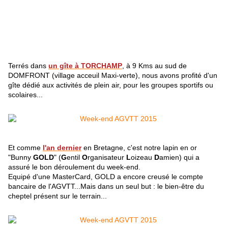
Terrés dans
un gîte à TORCHAMP
, à 9 Kms au sud de
DOMFRONT (village acceuil Maxi-verte), nous avons profité d'un
gîte dédié aux activités de plein air, pour les groupes sportifs ou
scolaires...
Et comme
l'an dernier
en Bretagne, c'est notre lapin en or
"Bunny
GOLD
" (
G
entil
O
rganisateur
L
oizeau
D
amien) qui a
assuré le bon déroulement du week-end.
Equipé d'une MasterCard, GOLD a encore creusé le compte
bancaire de l'AGVTT...Mais dans un seul but : le bien-être du
cheptel présent sur le terrain...