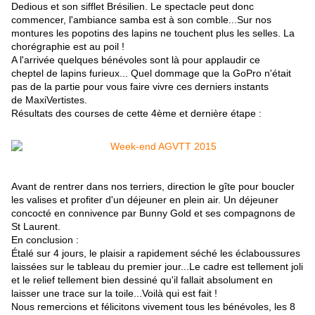
Dedious et son sifflet Brésilien. Le spectacle peut donc
commencer, l'ambiance samba est à son comble...Sur nos
montures les popotins des lapins ne touchent plus les selles. La
chorégraphie est au poil !
A l'arrivée quelques bénévoles sont là pour applaudir ce
cheptel de lapins furieux... Quel dommage que la GoPro n'était
pas de la partie pour vous faire vivre ces derniers instants
de MaxiVertistes.
Résultats des courses de cette 4ème et dernière étape :
Avant de rentrer dans nos terriers, direction le gîte pour boucler
les valises et profiter d'un déjeuner en plein air. Un d
éjeuner
concocté en connivence par Bunny Gold et ses compagnons de
St Laurent.
En conclusion :
Étalé sur 4 jours, le plaisir a rapidement séché les éclaboussures
laissées sur le tableau du premier jour...Le cadre est tellement joli
et le relief tellement bien dessiné qu'il fallait absolument en
laisser une trace sur la toile...Voilà qui est fait !
Nous remercions et félicitons vivement tous les bénévoles, les 8