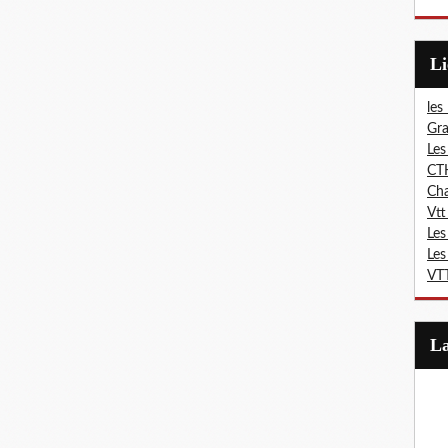
L
les
Gra
Les
CT
Ch
Vtt
Les
Les
VTT