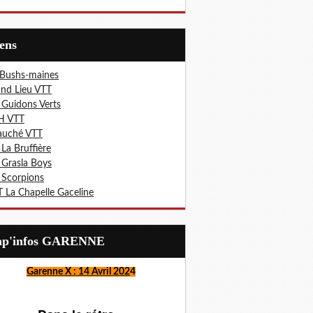
iens
 Bushs-maines
nd Lieu VTT
 Guidons Verts
H VTT
auché VTT
 La Bruffière
 Grasla Boys
 Scorpions
 La Chapelle Gaceline
Lap'infos GARENNE
Garenne X : 14 Avril 202
4