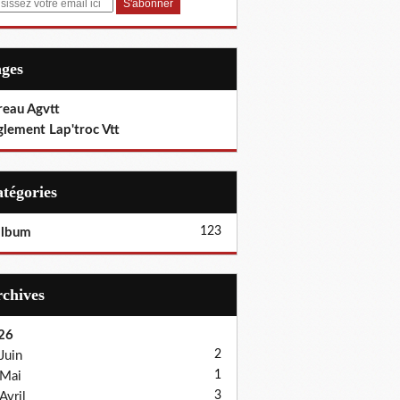
ages
reau Agvtt
glement Lap'troc Vtt
Catégories
123
album
Archives
26
2
Juin
1
Mai
3
Avril