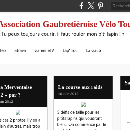
Association Gaubretièroise Vélo To
 Tu peux toujours courir, il faut rouler mon p'ti lapin ! »
téo
Strava
GarenneTV
Lap'Troc
La Gaub
S
La Merventaise
La course aux raids
2 » par ?
16 Juin 2012
uin 2012
3 défis de taille pour les
p’tits lapins qui voudront
e ces 2 photos il y en a
-
bien... On commence par le
lein d’autres, mais trop