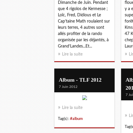
Dimanche de Juin. Pendant
floue
que 4 rigolos de Kermesse ;
y a 
Loïc, Fred, Didious et Le
supe
Cap’taine Math roulaient sur
forê
leurs terres, 4 autres sont
Kms 
allés profiter de la rando
47 K
organisée par les déjantés, à
chep
Grand’Landes...Et...
Laure
Lire la suite
Li
Album - TLF 2012
Alb
7 Juin 2012
20
7 Ju
Lire la suite
Li
Tag(s) :
#album
Tag(s