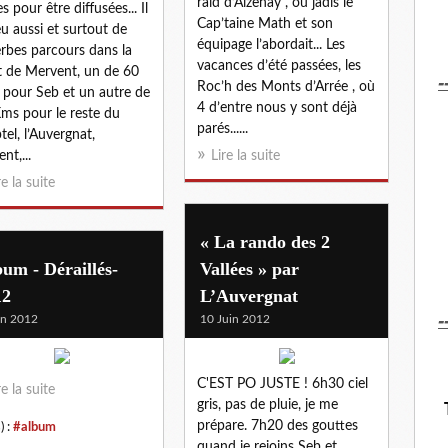
raid d’Aizenay , où jadis le
s pour être diffusées... Il
Cap’taine Math et son
eu aussi et surtout de
équipage l’abordait... Les
rbes parcours dans la
vacances d’été passées, les
t de Mervent, un de 60
-
Roc’h des Monts d’Arrée , où
pour Seb et un autre de
4 d’entre nous y sont déjà
ms pour le reste du
parés......
tel, l’Auvergnat,
nt,...
Lire la suite
re la suite
« La rando des 2
um - Déraillés-
Vallées » par
12
L’Auvergnat
-
in 2012
10 Juin 2012
C'EST PO JUSTE ! 6h30 ciel
re la suite
gris, pas de pluie, je me
prépare. 7h20 des gouttes
) :
#album
quand je rejoins Seb et