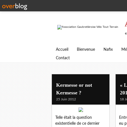
«
Accueil
Bienvenue
Nafix
Mé
Contact
Kermesse or not
« 
Kermesse ?
201
25 Juin 2012
18 J
Telle était la question
Entr
existentielle de ce dernier
eu p