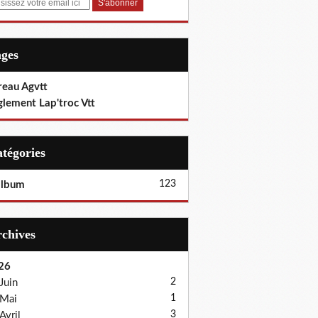
ages
reau Agvtt
glement Lap'troc Vtt
Catégories
123
album
Archives
26
2
Juin
1
Mai
3
Avril