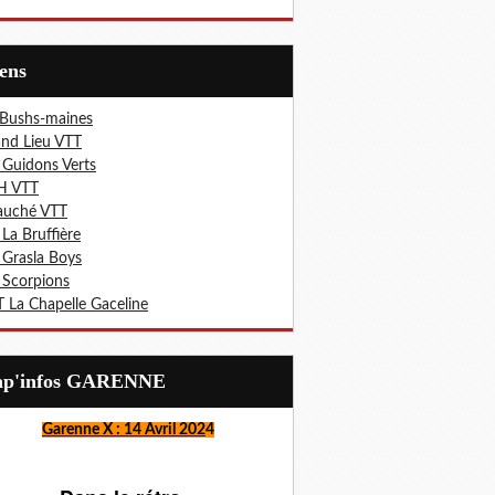
iens
 Bushs-maines
nd Lieu VTT
 Guidons Verts
H VTT
auché VTT
 La Bruffière
 Grasla Boys
 Scorpions
 La Chapelle Gaceline
Lap'infos GARENNE
Garenne X : 14 Avril 202
4