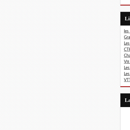
L
les
Gra
Les
CT
Ch
Vtt
Les
Les
VTT