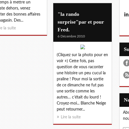
emps à mettre un
iste dehors, venez
"la rando
in
iter des bonnes affaires
agasin. Des...
surprise"par et pour
re la suite
Fred.
6 Décembre 2010
S
(Cliquez sur la photo pour en
voir +) Cette fois, pas
question de vous raconter
une histoire un peu cucul la
praline ! Pour moi la sortie
de ce dimanche ne fut pas
une sortie comme les
autres… c’était du lourd !
Croyez-moi... Blanche Neige
peut retourner...
Abo
Lire la suite
nou