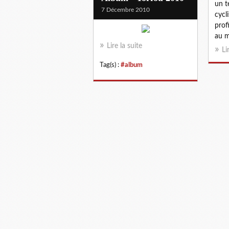
un t
7 Décembre 2010
cycl
prof
au m
Lire la suite
Li
Tag(s) :
#album