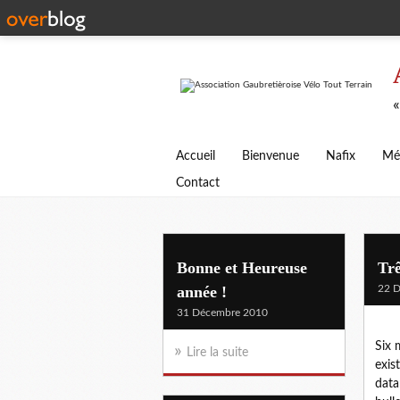
«
Accueil
Bienvenue
Nafix
Mé
Contact
Bonne et Heureuse
Tr
année !
22 
31 Décembre 2010
Six 
Lire la suite
exis
data