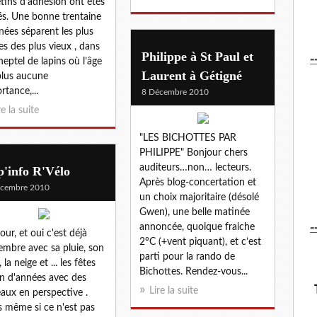
etins d’adhésion ont étés
és. Une bonne trentaine
nées séparent les plus
es des plus vieux , dans
-
Philippe à St Paul et
heptel de lapins où l’âge
Laurent à Gétigné
plus aucune
rtance,...
8 Décembre 2010
re la suite
"LES BICHOTTES PAR
PHILIPPE" Bonjour chers
auditeurs…non… lecteurs.
'info R'Vélo
Après blog-concertation et
écembre 2010
un choix majoritaire (désolé
Gwen), une belle matinée
-
annoncée, quoique fraiche
our, et oui c'est déjà
2°C (+vent piquant), et c’est
mbre avec sa pluie, son
parti pour la rando de
 la neige et ... les fêtes
Bichottes. Rendez-vous...
in d'années avec des
Lire la suite
aux en perspective .
s même si ce n'est pas