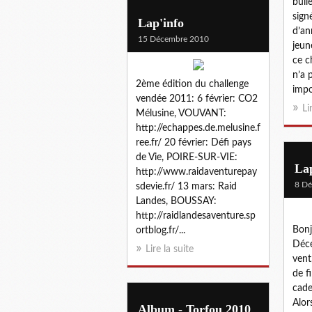
bull
sign
Lap'info
d’an
15 Décembre 2010
jeun
ce c
n’a 
2ème édition du challenge
impo
vendée 2011: 6 février: CO2
Li
Mélusine, VOUVANT:
http://echappes.de.melusine.f
ree.fr/ 20 février: Défi pays
de Vie, POIRE-SUR-VIE:
Lap
http://www.raidaventurepay
8 D
sdevie.fr/ 13 mars: Raid
Landes, BOUSSAY:
http://raidlandesaventure.sp
Bonj
ortblog.fr/...
Déce
Lire la suite
vent,
de f
cade
Alor
Album - Torfou 2010