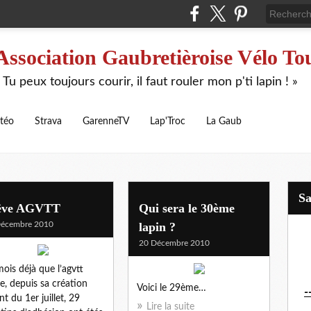
Association Gaubretièroise Vélo To
 Tu peux toujours courir, il faut rouler mon p'ti lapin ! »
téo
Strava
GarenneTV
Lap'Troc
La Gaub
S
êve AGVTT
Qui sera le 30ème
Décembre 2010
lapin ?
20 Décembre 2010
mois déjà que l’agvtt
te, depuis sa création
Voici le 29ème…
-
nt du 1er juillet, 29
Lire la suite