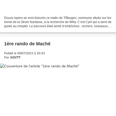
Douze lapins se sont élancés ce matin de Tiffauges, commune située sur les
bords de la Sèvre Nantaise, à la recherche de Willy. C’est Cyril qui a servi de
guide au cheptel. Le parcours était semé d’embûches : rochers, ruisseaux,
racines, passerelles,...
1ère rando de Maché
Publié le 09/07/2023 à 20:03
Par
AGVTT