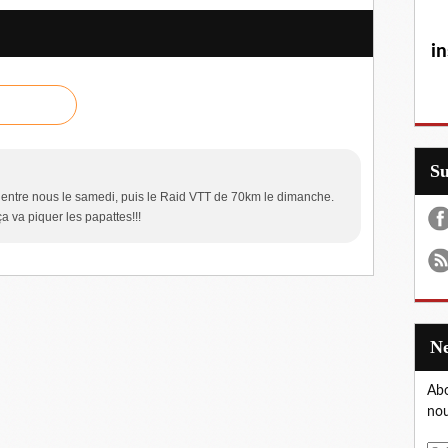
in
S
it entre nous le samedi, puis le Raid VTT de 70km le dimanche.
a va piquer les papattes!!!
Abo
nou