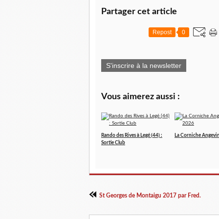
Partager cet article
Repost
0
S'inscrire à la newsletter
Vous aimerez aussi :
Rando des Rives à Legé (44) :
La Corniche Angevi
Sortie Club
St Georges de Montaigu 2017 par Fred.