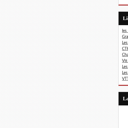
L
les
Gra
Les
CT
Ch
Vtt
Les
Les
VTT