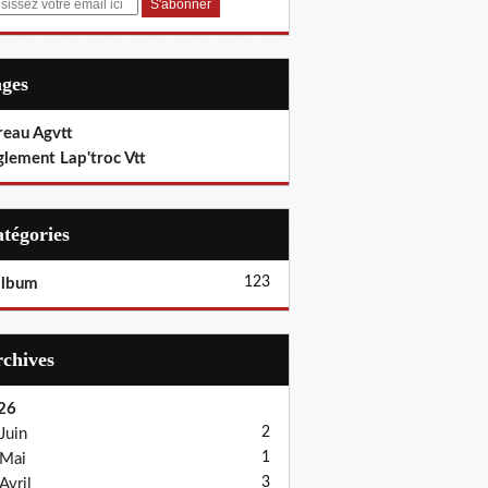
ages
reau Agvtt
glement Lap'troc Vtt
Catégories
123
album
Archives
26
2
Juin
1
Mai
3
Avril