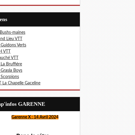
iens
 Bushs-maines
nd Lieu VTT
 Guidons Verts
H VTT
auché VTT
 La Bruffière
 Grasla Boys
 Scorpions
 La Chapelle Gaceline
Lap'infos GARENNE
Garenne X : 14 Avril 202
4