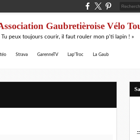
Association Gaubretièroise Vélo To
 Tu peux toujours courir, il faut rouler mon p'ti lapin ! »
téo
Strava
GarenneTV
Lap'Troc
La Gaub
S
-