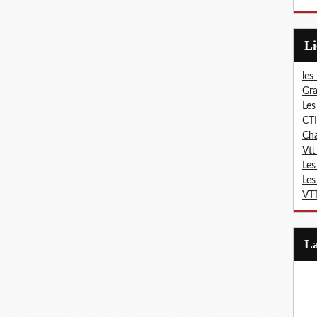
L
les
Gra
Les
CT
Ch
Vtt
Les
Les
VTT