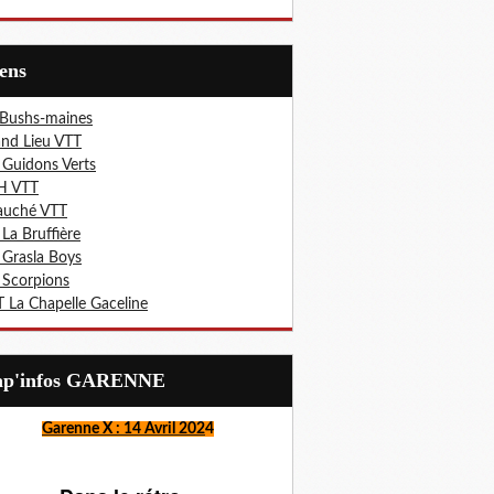
iens
 Bushs-maines
nd Lieu VTT
 Guidons Verts
H VTT
auché VTT
 La Bruffière
 Grasla Boys
 Scorpions
 La Chapelle Gaceline
Lap'infos GARENNE
Garenne X : 14 Avril 202
4