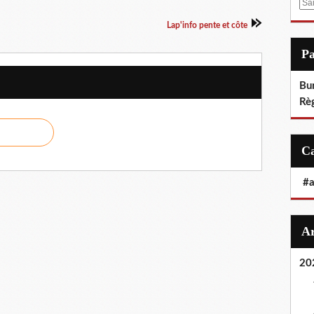
E
m
Lap'info pente et côte
a
i
P
l
Bu
Rè
#
20