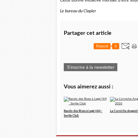
Cette bonne initiative méritait d'être soul
Le bureau du Clapier
Partager cet article
Repost
0
S'inscrire à la newsletter
Vous aimerez aussi :
Rando des Rives à Legé (44) :
La Corniche Angevi
Sortie Club