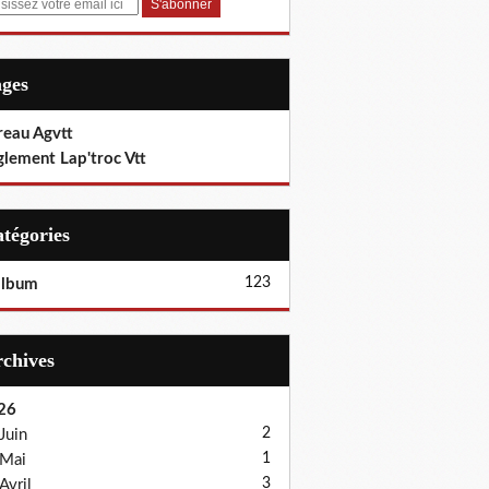
ages
reau Agvtt
glement Lap'troc Vtt
Catégories
123
album
Archives
26
2
Juin
1
Mai
3
Avril