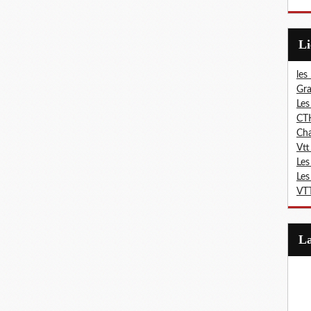
L
les
Gra
Les
CT
Ch
Vtt
Les
Les
VTT