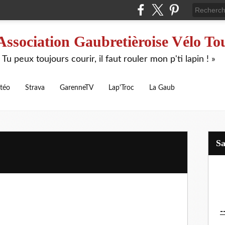
Association Gaubretièroise Vélo To
 Tu peux toujours courir, il faut rouler mon p'ti lapin ! »
téo
Strava
GarenneTV
Lap'Troc
La Gaub
S
-