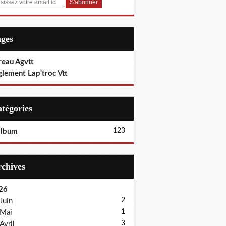
ages
reau Agvtt
glement Lap'troc Vtt
Catégories
123
album
Archives
26
2
Juin
1
Mai
3
Avril