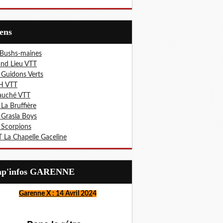
iens
 Bushs-maines
nd Lieu VTT
 Guidons Verts
H VTT
auché VTT
 La Bruffière
 Grasla Boys
 Scorpions
 La Chapelle Gaceline
Lap'infos GARENNE
Garenne X : 14 Avril 202
4