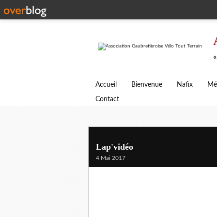
«
Accueil
Bienvenue
Nafix
Mé
Contact
Lap'vidéo
4 Mai 2017