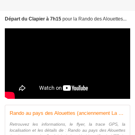
Départ du Clapier à 7h15
pour la Rando des Alouettes...
Rando au pays des Alouettes (anciennement La Puyfolaise), Les Herbiers (Sortie VTT du 8/5/2017 / Ref. : 49670)
Retrouvez les informations, le flyer, la trace GPS, la
localisation et les détails de : Rando au pays des Alouettes