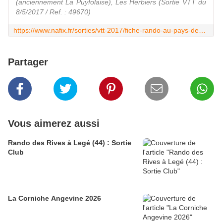
(anciennement La Puyfolaise), Les Herbiers (Sortie VTT du
8/5/2017 / Ref. : 49670)
https://www.nafix.fr/sorties/vtt-2017/fiche-rando-au-pays-des-alouettes-anciennement-la-puyfolaise-49670-1.html
Partager
Vous aimerez aussi
Rando des Rives à Legé (44) : Sortie
Club
La Corniche Angevine 2026