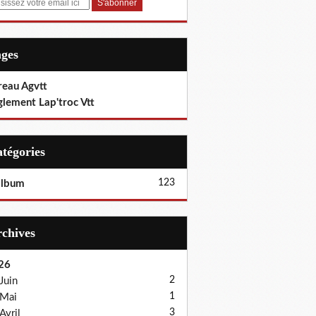
ages
reau Agvtt
glement Lap'troc Vtt
Catégories
123
album
Archives
26
2
Juin
1
Mai
3
Avril