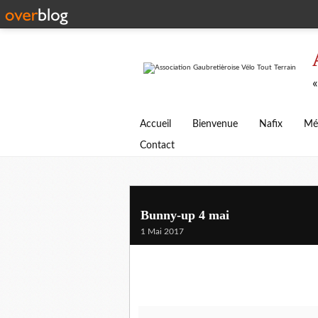
«
Accueil
Bienvenue
Nafix
Mé
Contact
Bunny-up 4 mai
1 Mai 2017