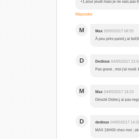
+1 pour jeudi mais je ne sais pas tr
Répondre
M
Max
05/05/2017 08:55
À peu près pareil,j ai fai
D
Dedious
04/05/2017 22:0
Pas grave , moi j'ai roulé
M
Max
04/05/2017 19:23
Désolé Didier,j ai pas reg
D
dedious
04/05/2017 14:2
MAX 18H00 chez moi ; ok