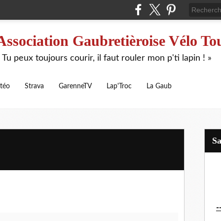
Association Gaubretièroise Vélo To
 Tu peux toujours courir, il faut rouler mon p'ti lapin ! »
téo
Strava
GarenneTV
Lap'Troc
La Gaub
S
-