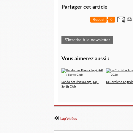
Partager cet article
Repost
0
S'inscrire à la newsletter
Vous aimerez aussi :
Rando des Rives à Legé (44) :
La Corniche Angevi
Sortie Club
Lap'vidéos