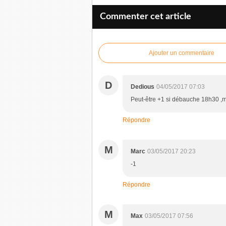
Commenter cet article
Ajouter un commentaire
D
Dedious
04/05/2017 07:03
Peut-être +1 si débauche 18h30 ,ma
Répondre
M
Marc
03/05/2017 20:23
-1
Répondre
M
Max
03/05/2017 07:56