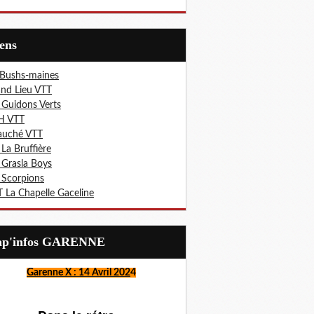
iens
 Bushs-maines
nd Lieu VTT
 Guidons Verts
H VTT
auché VTT
 La Bruffière
 Grasla Boys
 Scorpions
 La Chapelle Gaceline
Lap'infos GARENNE
Garenne X : 14 Avril 202
4