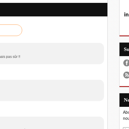
in
S
is pas sûr !!
Abo
nou