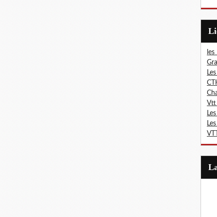
L
les
Gra
Les
CT
Ch
Vtt
Les
Les
VTT