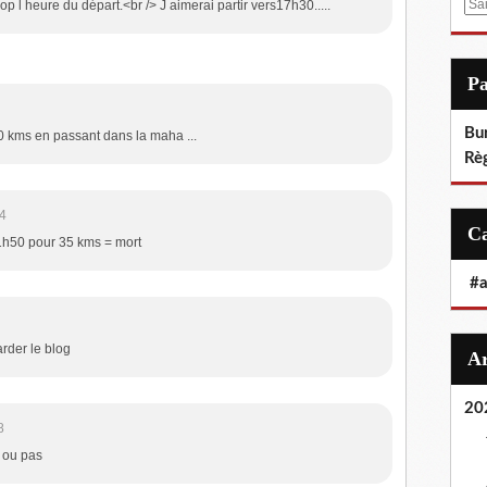
E
op l heure du départ.<br /> J aimerai partir vers17h30.....
m
a
i
P
l
Bu
t30 kms en passant dans la maha ...
Rè
4
 1h50 pour 35 kms = mort
#
arder le blog
20
8
 ou pas