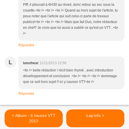
Pfff, il pleuvait à 6H30 au réveil, donc retour au sec sous la
couette.<br /> <br /> <br /> Quand au hors sujet de l'article, tu
peux noter que l'article qui suit celui-ci parle de travaux
publics!<br /> <br /> <br /> Mais que fait Dus, notre rédacteur
en chef? Je crois que lui aussi a oublié ce qu'est un VTT...<br
/>
Répondre
L
lunstheat
11/11/2013 12:56
<br /> belle rédaction ! récit bien rhymé , avec introduction
dévelloppement et conclusion .<br /> <br /> <br /> dommage
que ce soit hors sujet !! ici y causon VTT<br />
Répondre
< Album - 6 heures VTT
Lap’info >
2013