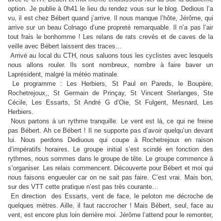
option. Je publie à 0h41 le lieu du rendez vous sur le blog. Dedious l’a
vu, il est chez Bébert quand j’arrive. Il nous manque l’hôte, Jérôme, qui
arrive sur un beau Colnago d’une propreté remarquable. Il n’a pas l’air
tout frais le bonhomme ! Les relans de rats crevés et de caves de la
veille avec Bébert laissent des traces…
Arrivé au local du CTH, nous saluons tous les cyclistes avec lesquels
nous allons rouler. Ils sont nombreux, nombre à faire baver un
Laprésident, malgré la météo matinale.
Le programme : Les Herbiers, St Paul en Pareds, le Boupère,
Rochetrejoux,, St Germain de Prinçay, St Vincent Sterlanges, Ste
Cécile, Les Essarts, St André G d’Oie, St Fulgent, Mesnard, Les
Herbiers.
Nous partons à un rythme tranquille. Le vent est là, ce qui ne freine
pas Bébert. Ah ce Bébert ! Il ne supporte pas d’avoir quelqu’un devant
lui. Nous perdons Dediuous qui coupe à Rochetrejoux en raison
d’impératifs horaires. Le groupe initial s’est scindé en fonction des
rythmes, nous sommes dans le groupe de tête. Le groupe commence à
s’organiser. Les relais commencent. Découverte pour Bébert et moi qui
nous faisons engueuler car on ne sait pas faire. C’est vrai. Mais bon,
sur des VTT cette pratique n’est pas très courante…
En direction des Essarts, vent de face, le peloton me décroche de
quelques mètres. Aille, il faut raccrocher ! Mais Bébert, seul, face au
vent, est encore plus loin derrière moi. Jérôme l’attend pour le remonter,