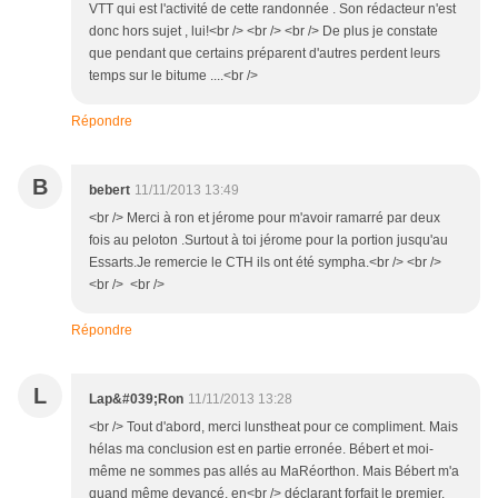
VTT qui est l'activité de cette randonnée . Son rédacteur n'est
donc hors sujet , lui!<br /> <br /> <br /> De plus je constate
que pendant que certains préparent d'autres perdent leurs
temps sur le bitume ....<br />
Répondre
B
bebert
11/11/2013 13:49
<br /> Merci à ron et jérome pour m'avoir ramarré par deux
fois au peloton .Surtout à toi jérome pour la portion jusqu'au
Essarts.Je remercie le CTH ils ont été sympha.<br /> <br />
<br /> <br />
Répondre
L
Lap&#039;Ron
11/11/2013 13:28
<br /> Tout d'abord, merci lunstheat pour ce compliment. Mais
hélas ma conclusion est en partie erronée. Bébert et moi-
même ne sommes pas allés au MaRéorthon. Mais Bébert m'a
quand même devancé, en<br /> déclarant forfait le premier.