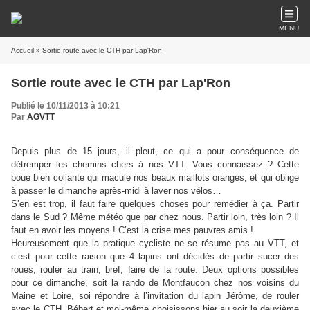
MENU
Accueil
» Sortie route avec le CTH par Lap'Ron
Sortie route avec le CTH par Lap'Ron
Publié le 10/11/2013 à 10:21
Par
AGVTT
Depuis plus de 15 jours, il pleut, ce qui a pour conséquence de
détremper les chemins chers à nos VTT. Vous connaissez ? Cette
boue bien collante qui macule nos beaux maillots oranges, et qui oblige
à passer le dimanche après-midi à laver nos vélos…
S’en est trop, il faut faire quelques choses pour remédier à ça. Partir
dans le Sud ? Même météo que par chez nous. Partir loin, très loin ? Il
faut en avoir les moyens ! C’est la crise mes pauvres amis !
Heureusement que la pratique cycliste ne se résume pas au VTT, et
c’est pour cette raison que 4 lapins ont décidés de partir sucer des
roues, rouler au train, bref, faire de la route. Deux options possibles
pour ce dimanche, soit la rando de Montfaucon chez nos voisins du
Maine et Loire, soi répondre à l’invitation du lapin Jérôme, de rouler
avec le CTH. Bébert et moi-même choisissons hier au soir la deuxième