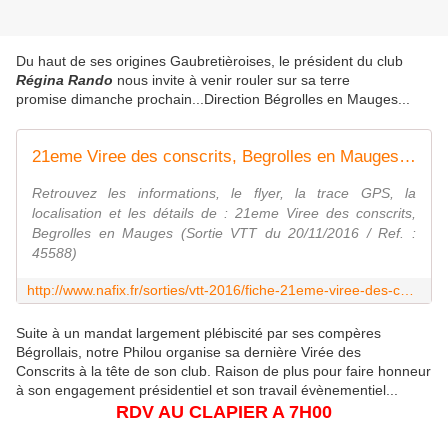
Du haut de ses origines Gaubretièroises, le président du club
Régina Rando
nous invite à venir rouler sur sa terre
promise dimanche prochain...Direction Bégrolles en Mauges...
21eme Viree des conscrits, Begrolles en Mauges (Sortie VTT du 20/11/2016 / Ref. : 45588)
Retrouvez les informations, le flyer, la trace GPS, la
localisation et les détails de : 21eme Viree des conscrits,
Begrolles en Mauges (Sortie VTT du 20/11/2016 / Ref. :
45588)
http://www.nafix.fr/sorties/vtt-2016/fiche-21eme-viree-des-conscrits-45588-1.html
Suite à un mandat largement plébiscité par ses compères
Bégrollais, notre Philou organise sa dernière Virée des
Conscrits à la tête de son club. Raison de plus pour faire honneur
à son engagement présidentiel et son travail évènementiel...
RDV AU CLAPIER A 7H00