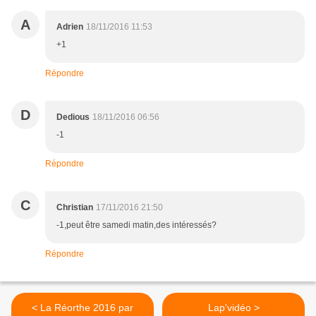
A
Adrien
18/11/2016 11:53
+1
Répondre
D
Dedious
18/11/2016 06:56
-1
Répondre
C
Christian
17/11/2016 21:50
-1,peut être samedi matin,des intéressés?
Répondre
< La Réorthe 2016 par
Lap'vidéo >