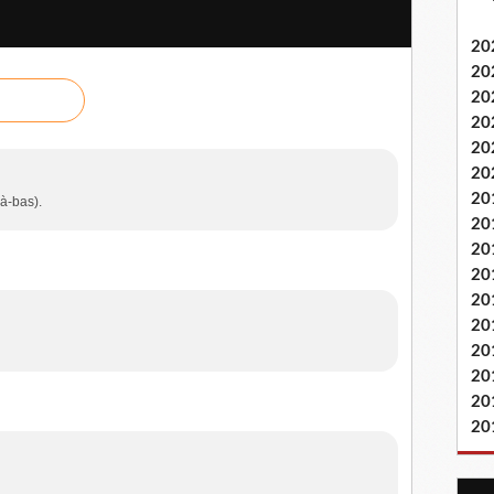
20
20
20
20
20
20
20
là-bas).
20
20
20
20
20
20
20
20
20