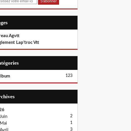
ages
reau Agvtt
glement Lap'troc Vtt
Catégories
123
album
Archives
26
2
Juin
1
Mai
3
Avril