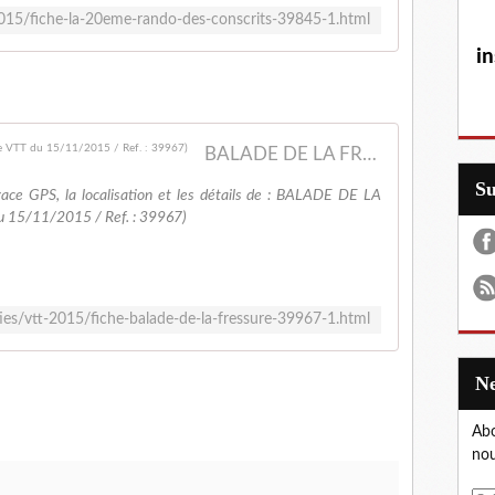
-2015/fiche-la-20eme-rando-des-conscrits-39845-1.html
in
BALADE DE LA FRESSURE, LES HERBIERS (Sortie VTT du 15/11/2015 / Ref. : 39967)
S
 trace GPS, la localisation et les détails de : BALADE DE LA
 15/11/2015 / Ref. : 39967)
ties/vtt-2015/fiche-balade-de-la-fressure-39967-1.html
Abo
nou