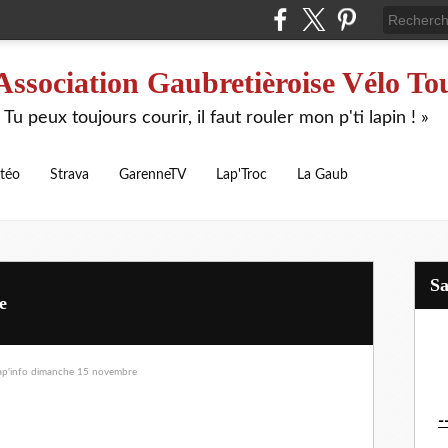
Association Gaubretièroise Vélo To
 Tu peux toujours courir, il faut rouler mon p'ti lapin ! »
téo
Strava
GarenneTV
Lap'Troc
La Gaub
S
e
-