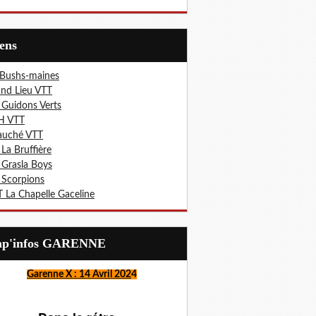
iens
 Bushs-maines
nd Lieu VTT
 Guidons Verts
H VTT
auché VTT
 La Bruffière
 Grasla Boys
 Scorpions
 La Chapelle Gaceline
Lap'infos GARENNE
Garenne X : 14 Avril 202
4