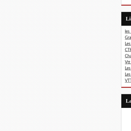
L
les
Gra
Les
CT
Ch
Vtt
Les
Les
VTT