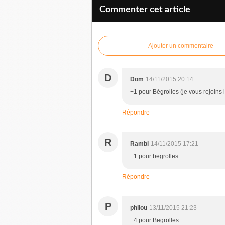
Commenter cet article
Ajouter un commentaire
D
Dom
14/11/2015 20:14
+1 pour Bégrolles (je vous rejoins 
Répondre
R
Rambi
14/11/2015 17:21
+1 pour begrolles
Répondre
P
philou
13/11/2015 21:23
+4 pour Begrolles