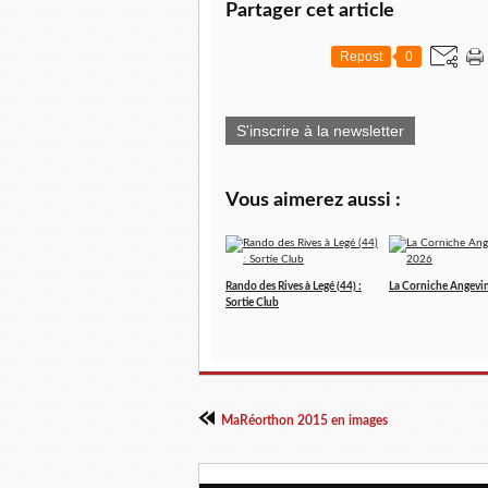
Partager cet article
Repost
0
S'inscrire à la newsletter
Vous aimerez aussi :
Rando des Rives à Legé (44) :
La Corniche Angevi
Sortie Club
MaRéorthon 2015 en images