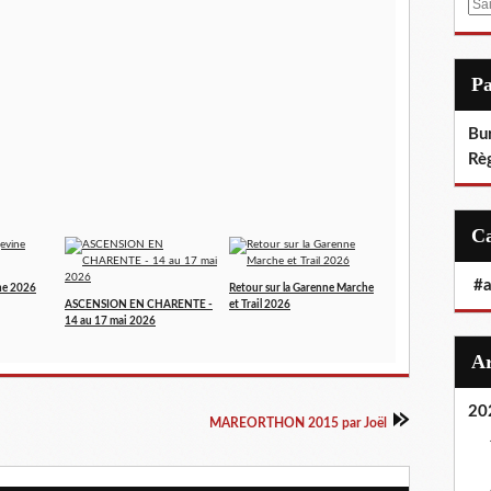
E
m
a
i
P
l
Bu
Rè
#
ne 2026
Retour sur la Garenne Marche
ASCENSION EN CHARENTE -
et Trail 2026
14 au 17 mai 2026
20
MAREORTHON 2015 par Joël