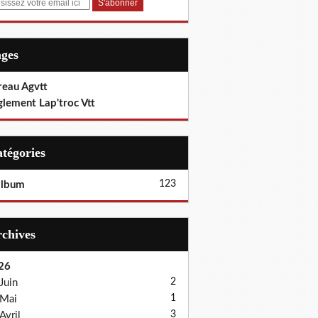
ages
reau Agvtt
glement Lap'troc Vtt
Catégories
123
album
Archives
26
2
Juin
1
Mai
3
Avril