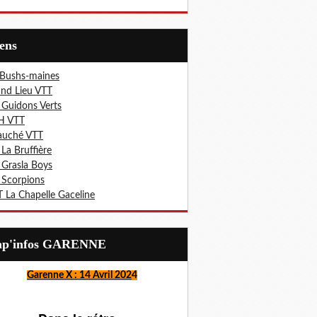
iens
 Bushs-maines
nd Lieu VTT
 Guidons Verts
H VTT
auché VTT
 La Bruffière
 Grasla Boys
 Scorpions
 La Chapelle Gaceline
Lap'infos GARENNE
Garenne X : 14 Avril 202
4