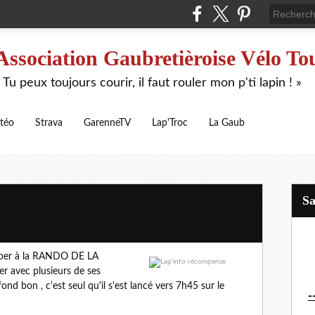
Association Gaubretièroise Vélo To
 Tu peux toujours courir, il faut rouler mon p'ti lapin ! »
téo
Strava
GarenneTV
Lap'Troc
La Gaub
S
ciper à la RANDO DE LA
r avec plusieurs de ses
ond bon , c'est seul qu'il s'est lancé vers 7h45 sur le
-