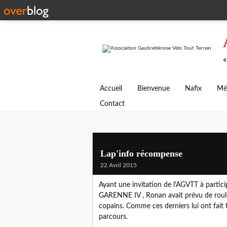
«
Accueil
Bienvenue
Nafix
Mé
Contact
Lap'info récompense
22 Avril 2015
Ayant une invitation de l'AGVTT à parti
GARENNE IV , Ronan avait prévu de roule
copains. Comme ces derniers lui ont fait f
parcours.