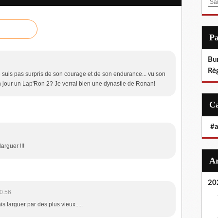
E
m
a
i
P
l
Bu
Rè
e suis pas surpris de son courage et de son endurance... vu son
n jour un Lap'Ron 2? Je verrai bien une dynastie de Ronan!
#
arguer !!!
20
0:56
ais larguer par des plus vieux.....