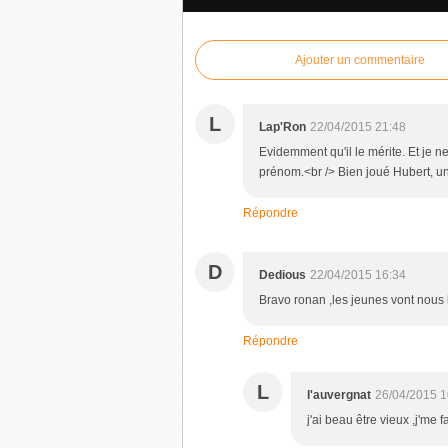
Ajouter un commentaire
L
Lap'Ron
22/04/2015 21:48
Evidemment qu'il le mérite. Et je n
prénom.<br /> Bien joué Hubert, u
Répondre
D
Dedious
22/04/2015 16:34
Bravo ronan ,les jeunes vont nous l
Répondre
L
l'auvergnat
26/04/2015 1
j'ai beau être vieux ,j'me f