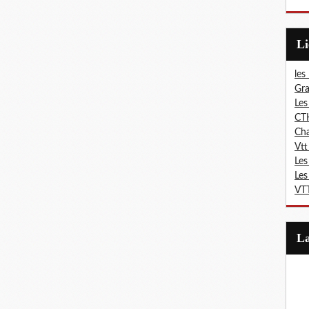
L
les
Gra
Les
CT
Ch
Vtt
Les
Les
VTT