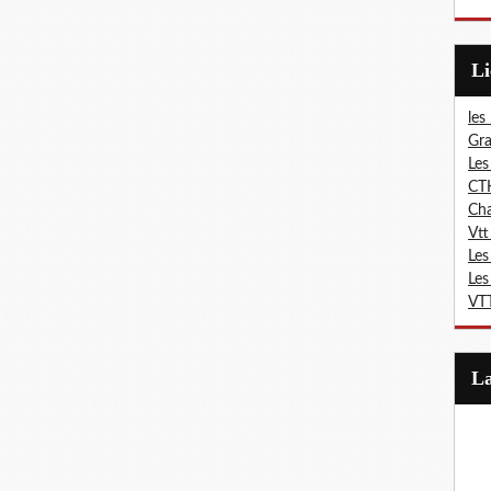
L
les
Gra
Les
CT
Ch
Vtt
Les
Les
VTT