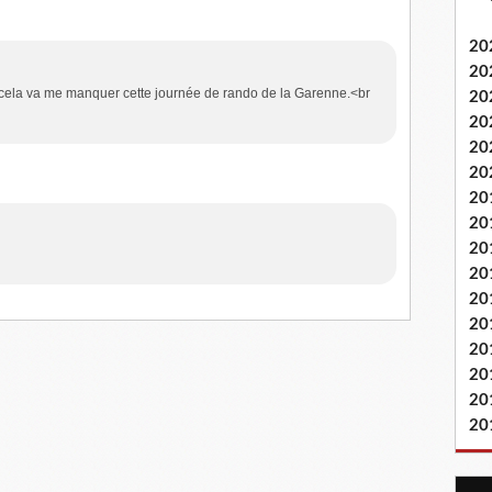
20
20
cela va me manquer cette journée de rando de la Garenne.<br
20
20
20
20
20
20
20
20
20
20
20
20
20
20