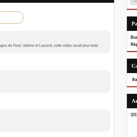
E
m
a
i
P
l
Bu
Rè
es de Fred, Valérie et Laurent, cette vidéo serait plus fade.
#
20