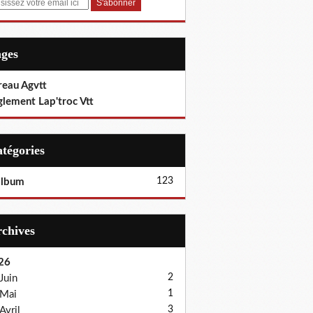
ages
reau Agvtt
glement Lap'troc Vtt
Catégories
123
album
Archives
26
2
Juin
1
Mai
3
Avril