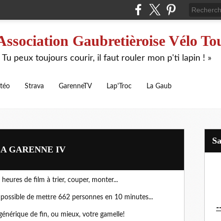
Association Gaubretièroise Vélo To
 Tu peux toujours courir, il faut rouler mon p'ti lapin ! »
téo
Strava
GarenneTV
Lap'Troc
La Gaub
S
LA GARENNE IV
eures de film à trier, couper, monter...
possible de mettre 662 personnes en 10 minutes...
-
nérique de fin, ou mieux, votre gamelle!