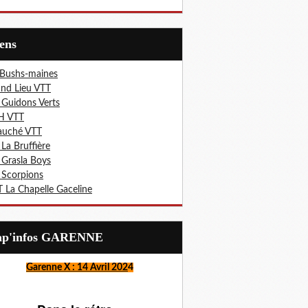
iens
 Bushs-maines
nd Lieu VTT
 Guidons Verts
H VTT
auché VTT
 La Bruffière
 Grasla Boys
 Scorpions
 La Chapelle Gaceline
Lap'infos GARENNE
Garenne X : 14 Avril 202
4