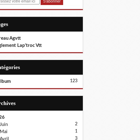
ages
reau Agvtt
glement Lap'troc Vtt
Catégories
123
album
Archives
26
2
Juin
1
Mai
3
Avril