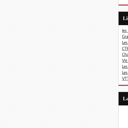
L
les
Gra
Les
CT
Ch
Vtt
Les
Les
VTT