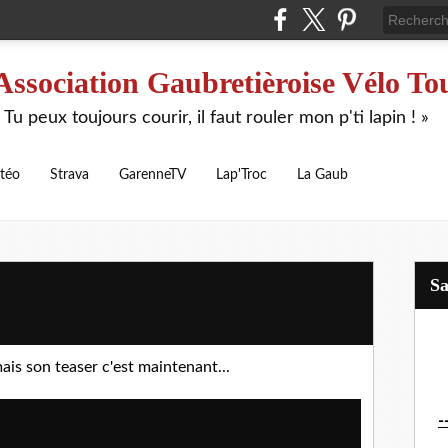
Association Gaubretièroise Vélo To
 Tu peux toujours courir, il faut rouler mon p'ti lapin ! »
téo
Strava
GarenneTV
Lap'Troc
La Gaub
S
ais son teaser c'est maintenant...
-