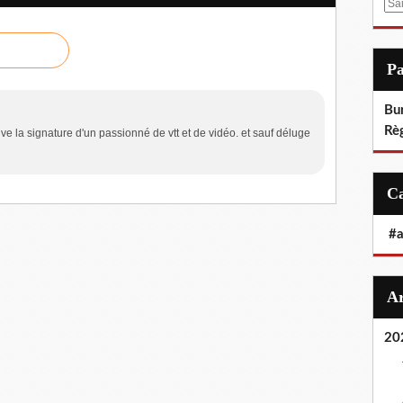
E
m
a
i
P
l
Bu
Rè
ve la signature d'un passionné de vtt et de vidéo. et sauf déluge
#
20