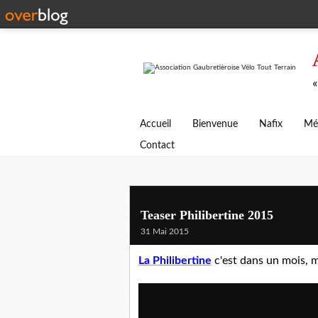
«
Accueil
Bienvenue
Nafix
Mé
Contact
Teaser Philibertine 2015
31 Mai 2015
L
a Philibertine
c'est dans un mois, m