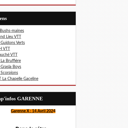
iens
 Bushs-maines
nd Lieu VTT
 Guidons Verts
H VTT
auché VTT
 La Bruffière
 Grasla Boys
 Scorpions
 La Chapelle Gaceline
Lap'infos GARENNE
Garenne X : 14 Avril 202
4