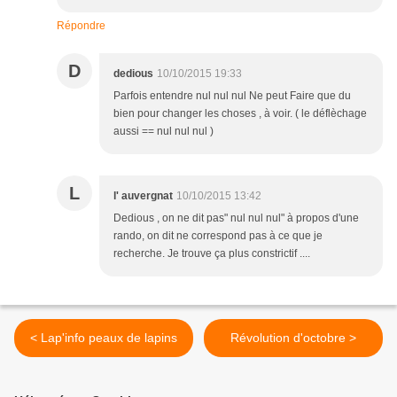
Répondre
D
dedious
10/10/2015 19:33
Parfois entendre nul nul nul Ne peut Faire que du
bien pour changer les choses , à voir. ( le déflèchage
aussi == nul nul nul )
L
l' auvergnat
10/10/2015 13:42
Dedious , on ne dit pas" nul nul nul" à propos d'une
rando, on dit ne correspond pas à ce que je
recherche. Je trouve ça plus constrictif ....
< Lap'info peaux de lapins
Révolution d'octobre >