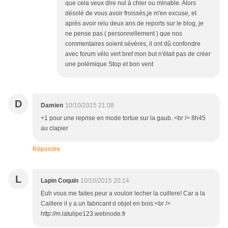
que cela veux dire nul à chier ou minable. Alors
désolé de vous avoir froissés,je m'en excuse, et
après avoir relu deux ans de reports sur le blog, je
ne pense pas ( personnellement ) que nos
commentaires soient sévères, il ont dû confondre
avec forum vélo vert bref mon but n'était pas de créer
une polémique Stop et bon vent
D
Damien
10/10/2015 21:08
+1 pour une reprise en mode tortue sur la gaub..<br /> 8h45
au clapier
Répondre
L
Lapin Coquin
10/10/2015 20:14
Euh vous me faites peur a vouloir lecher la cuillere! Car a la
Caillere il y a un fabricant d objet en bois:<br />
http://m.latulipe123.webnode.fr