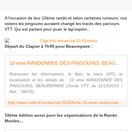
A l'occasion de leur 10ème rando et selon certaines rumeurs, nos
voisins les pingouins auraient changé les tracés des parcours
VTT. Qui est partant pour jouer le lap'espion...
Départ du Clapier à 7h45 pour Beaurepaire :
10 eme RANDONNEE DES PINGOUINS, BEAUREPAIRE (Sortie VTT du 11/10/2015 / Ref. : 39476)
Retrouvez les informations, le flyer, la trace GPS, la
localisation et les détails de : 10 eme RANDONNEE DES
PINGOUINS, BEAUREPAIRE (Sortie VTT du 11/10/2015 /
Ref. : 39476)
http://www.nafix.fr/sorties/vtt-2015/fiche-10-eme-randonnee-des-pingouins-39476-1.html
10ème édition aussi pour les organisateurs de la Rando
Moules...