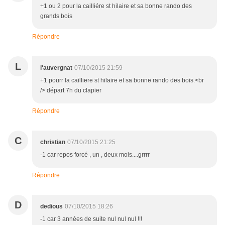
+1 ou 2 pour la cailliére st hilaire et sa bonne rando des
grands bois
Répondre
L
l'auvergnat
07/10/2015 21:59
+1 pourr la cailliere st hilaire et sa bonne rando des bois.<br
/> départ 7h du clapier
Répondre
C
christian
07/10/2015 21:25
-1 car repos forcé , un , deux mois....grrrr
Répondre
D
dedious
07/10/2015 18:26
-1 car 3 années de suite nul nul nul !!!