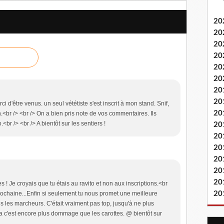
20
20
20
20
20
20
20
20
rci d'être venus. un seul vététiste s'est inscrit à mon stand. Snif,
20
n.<br /> <br /> On a bien pris note de vos commentaires. Ils
<br /> <br /> A bientôt sur les sentiers !
20
20
20
20
20
20
! Je croyais que tu étais au ravito et non aux inscriptions.<br
20
rochaine...Enfin si seulement tu nous promet une meilleure
 les marcheurs. C'était vraiment pas top, jusqu'à ne plus
 ça c'est encore plus dommage que les carottes. @ bientôt sur