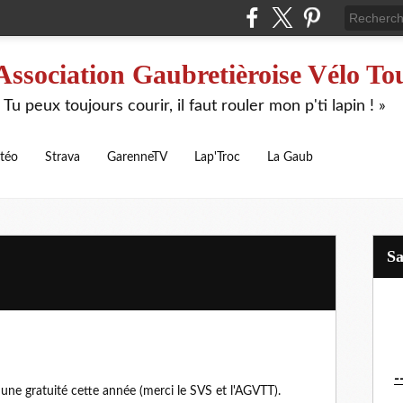
Association Gaubretièroise Vélo To
 Tu peux toujours courir, il faut rouler mon p'ti lapin ! »
téo
Strava
GarenneTV
Lap'Troc
La Gaub
S
-
 une gratuité cette année (merci le SVS et l'AGVTT).