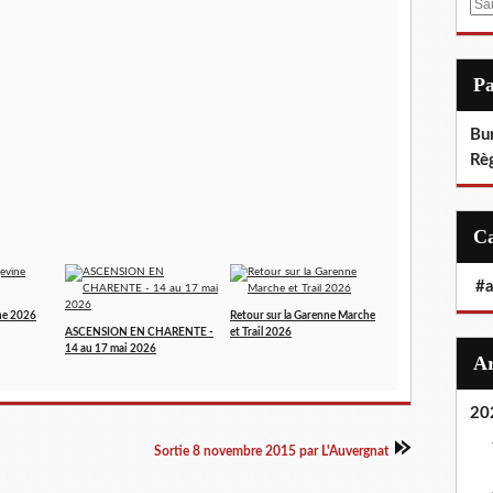
E
m
a
i
P
l
Bu
Rè
#
ne 2026
Retour sur la Garenne Marche
ASCENSION EN CHARENTE -
et Trail 2026
14 au 17 mai 2026
20
Sortie 8 novembre 2015 par L'Auvergnat