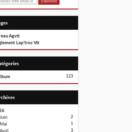
ages
reau Agvtt
glement Lap'troc Vtt
Catégories
123
album
Archives
26
2
Juin
1
Mai
3
Avril