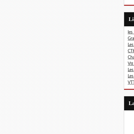
L
les
Gra
Les
CT
Ch
Vtt
Les
Les
VTT