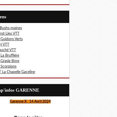
iens
 Bushs-maines
nd Lieu VTT
 Guidons Verts
H VTT
auché VTT
 La Bruffière
 Grasla Boys
 Scorpions
 La Chapelle Gaceline
Lap'infos GARENNE
Garenne X : 14 Avril 202
4