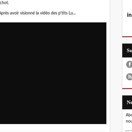
chot.
rès avoir visionné la vidéo des p'tits Lu...
in
S
Abo
nou