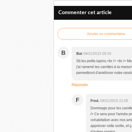
Commenter cet article
Ajouter un commentaire
B
Bat
09/11/2015 09:35
Slt les petits lapins,<br /> <br /> Me
j'ai ramené les carottes à la maiso
permettront d'améliorer notre rando.
Répondre
F
Fred.
09/11/2015 21:00
Dommage pour les carottes 
/> Ce sera pour l'année p
cohabitation avec nos amis
apprécier cette sortie, et
d'autres randos.