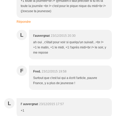
+1 toute la journée<br /> @Hubert il faut préciser si tu es la
toute la journée <br /> c'est pour le pique nique du midi<br />
(j'excuse ta jeunesse)
Répondre
L
l'auvergnat
23/12/2015 20:30
ah oui , c'était pour voir si quelqu'un suivait...<br />
+1 le matin, +1 le midi, +1 l'après midi<br /> le soir, y
me repose
F
Fred.
23/12/2015 19:58
Surtout que c'est lui qui a écrit l'article, pauvre
France, y a plus de jeunesse !
L
l' auvergnat
23/12/2015 17:57
+1