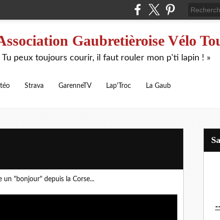
Association Gaubretièroise Vélo To
 Tu peux toujours courir, il faut rouler mon p'ti lapin ! »
téo
Strava
GarenneTV
Lap'Troc
La Gaub
S
 un "bonjour" depuis la Corse...
-