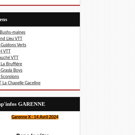
iens
 Bushs-maines
nd Lieu VTT
 Guidons Verts
H VTT
auché VTT
 La Bruffière
 Grasla Boys
 Scorpions
 La Chapelle Gaceline
Lap'infos GARENNE
Garenne X : 14 Avril 202
4