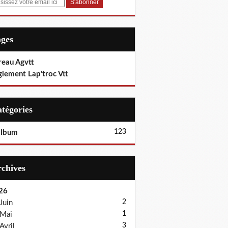
ages
reau Agvtt
glement Lap'troc Vtt
Catégories
123
album
Archives
26
2
Juin
1
Mai
3
Avril