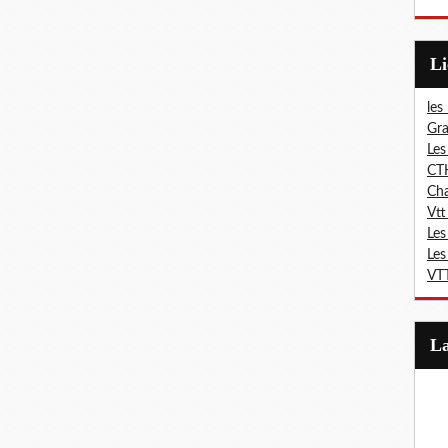
L
les
Gra
Les
CT
Ch
Vtt
Les
Les
VTT