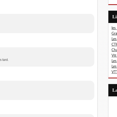
L
les
Gra
Les
CT
Ch
Vtt
s tard.
Les
Les
VTT