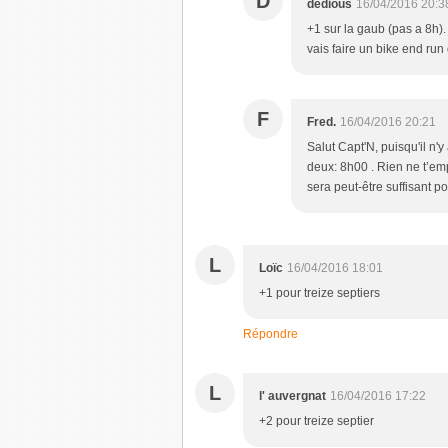
D
dedious
16/04/2016 20:3
+1 sur la gaub (pas a 8h).
vais faire un bike end run
F
Fred.
16/04/2016 20:21
Salut Capt'N, puisqu'il n'
deux: 8h00 . Rien ne t’em
sera peut-être suffisant p
L
Loïc
16/04/2016 18:01
+1 pour treize septiers
Répondre
L
l' auvergnat
16/04/2016 17:22
+2 pour treize septier