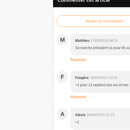
Commenter cet article
Ajouter un commentaire
M
Matthieu
17/04/2016 06:11
Sa marche président va pour 8h au 
Répondre
F
Fougère
16/04/2016 23:31
+3 pour 13 septiers lolo rev et moi
Répondre
A
Alexis
16/04/2016 23:15
+1