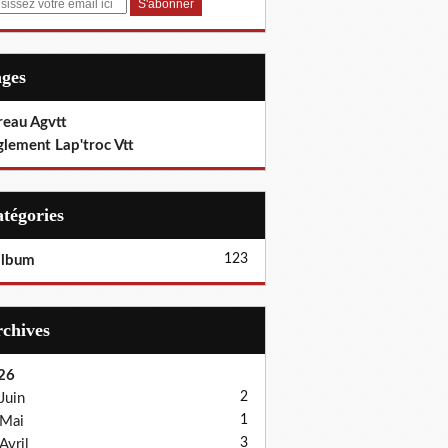
ages
reau Agvtt
glement Lap'troc Vtt
Catégories
123
album
Archives
26
2
Juin
1
Mai
3
Avril