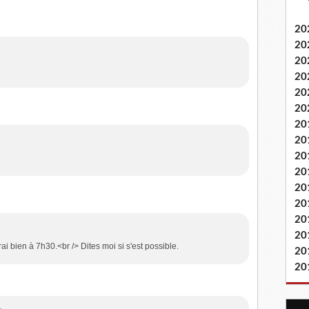
20
20
20
20
20
20
20
20
20
20
20
20
20
20
rai bien à 7h30.<br /> Dites moi si s'est possible.
20
20