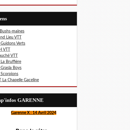
iens
 Bushs-maines
nd Lieu VTT
 Guidons Verts
H VTT
auché VTT
 La Bruffière
 Grasla Boys
 Scorpions
 La Chapelle Gaceline
Lap'infos GARENNE
Garenne X : 14 Avril 202
4