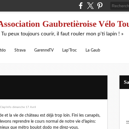
Association Gaubretièroise Vélo To
 Tu peux toujours courir, il faut rouler mon p'ti lapin ! »
téo
Strava
GarenneTV
Lap'Troc
La Gaub
S
e et la vie de château est déjà trop loin. Fini les canapés,
-
 devons reprendre le cours normal de notre vie d'lapins:
s mieux que métro boulot dodo me direz-vous.