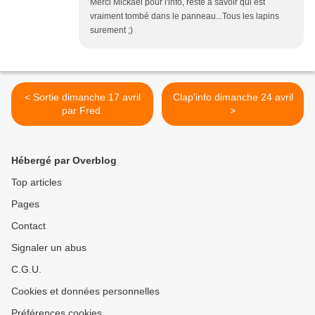
Merci Mickael pour l'info, reste à savoir qui est
vraiment tombé dans le panneau...Tous les lapins
surement ;)
< Sortie dimanche 17 avril
Clap'info dimanche 24 avril
par Fred.
>
Hébergé par Overblog
Top articles
Pages
Contact
Signaler un abus
C.G.U.
Cookies et données personnelles
Préférences cookies