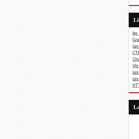
L
les
Gra
Les
CT
Ch
Vtt
Les
Les
VTT