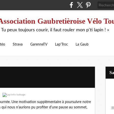
Association Gaubretièroise Vélo To
 Tu peux toujours courir, il faut rouler mon p'ti lapin ! »
téo
Strava
GarenneTV
Lap'Troc
La Gaub
S
e journée. Une motivation supplémentaire à poursuivre notre
-
s qui nous n'aurions pu profiter d'une pause au sommet,