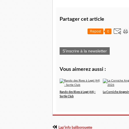
Partager cet article
Repost
0
S'inscrire à la newsletter
Vous aimerez aussi :
Rando des Rives à Legé (44) :
La Corniche Angevi
Sortie Club
Lap'info baliborouette