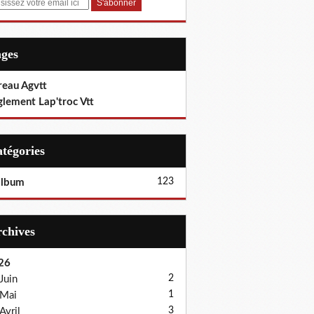
ages
reau Agvtt
glement Lap'troc Vtt
Catégories
123
album
Archives
26
2
Juin
1
Mai
3
Avril