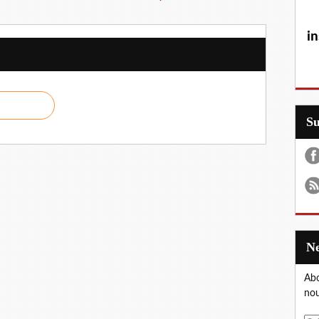
in
S
Abo
nou