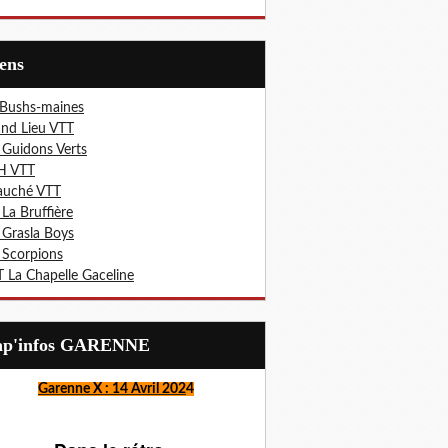
iens
 Bushs-maines
nd Lieu VTT
 Guidons Verts
H VTT
auché VTT
 La Bruffière
 Grasla Boys
 Scorpions
 La Chapelle Gaceline
Lap'infos GARENNE
Garenne X : 14 Avril 202
4