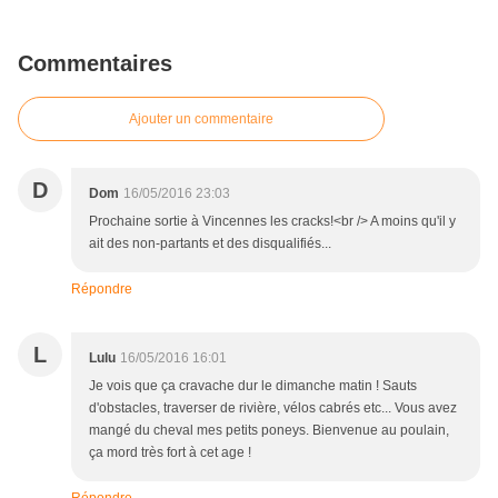
Commentaires
Ajouter un commentaire
D
Dom
16/05/2016 23:03
Prochaine sortie à Vincennes les cracks!<br /> A moins qu'il y
ait des non-partants et des disqualifiés...
Répondre
L
Lulu
16/05/2016 16:01
Je vois que ça cravache dur le dimanche matin ! Sauts
d'obstacles, traverser de rivière, vélos cabrés etc... Vous avez
mangé du cheval mes petits poneys. Bienvenue au poulain,
ça mord très fort à cet age !