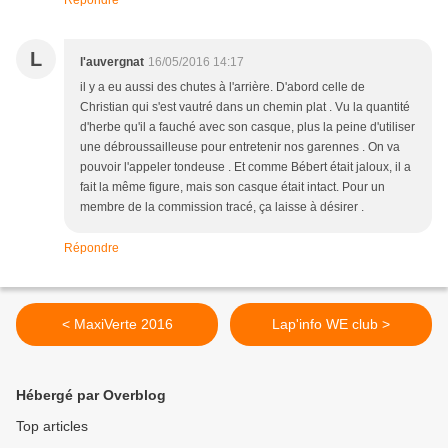
Répondre
L
l'auvergnat
16/05/2016 14:17
il y a eu aussi des chutes à l'arrière. D'abord celle de
Christian qui s'est vautré dans un chemin plat . Vu la quantité
d'herbe qu'il a fauché avec son casque, plus la peine d'utiliser
une débroussailleuse pour entretenir nos garennes . On va
pouvoir l'appeler tondeuse . Et comme Bébert était jaloux, il a
fait la même figure, mais son casque était intact. Pour un
membre de la commission tracé, ça laisse à désirer .
Répondre
< MaxiVerte 2016
Lap'info WE club >
Hébergé par Overblog
Top articles