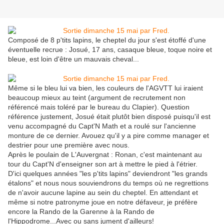
Composé de 8 p'tits lapins, le cheptel du jour s'est étoffé d'une
éventuelle recrue : Josué, 17 ans, casaque bleue, toque noire et
bleue, est loin d'être un mauvais cheval...
Même si le bleu lui va bien, les couleurs de l'AGVTT lui iraient
beaucoup mieux au teint (argument de recrutement non
référencé mais toléré par le bureau du Clapier). Question
référence justement, Josué était plutôt bien disposé puisqu'il est
venu accompagné du Capt'N Math et a roulé sur l'ancienne
monture de ce dernier. Avouez qu'il y a pire comme manager et
destrier pour une première avec nous.
Après le poulain de L'Auvergnat : Ronan, c'est maintenant au
tour du Capt'N d'enseigner son art à mettre le pied à l'étrier.
D'ici quelques années "les p'tits lapins" deviendront "les grands
étalons" et nous nous souviendrons du temps où ne regrettions
de n'avoir aucune lapine au sein du cheptel. En attendant et
même si notre patronyme joue en notre défaveur, je préfère
encore la Rando de la Garenne à la Rando de
l'Hippodrome...Avec ou sans jument d'ailleurs!