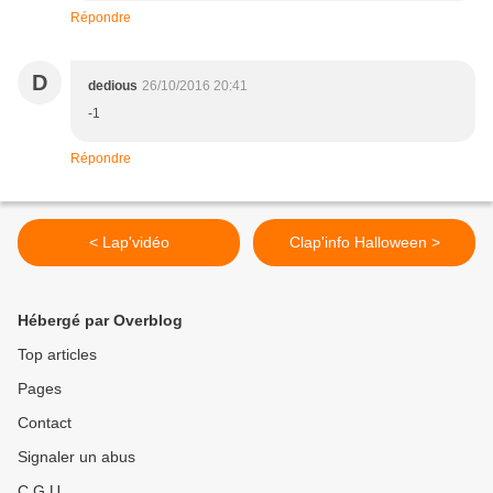
Répondre
D
dedious
26/10/2016 20:41
-1
Répondre
< Lap'vidéo
Clap'info Halloween >
Hébergé par Overblog
Top articles
Pages
Contact
Signaler un abus
C.G.U.