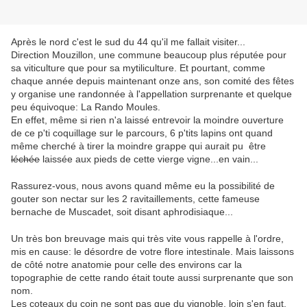
Après le nord c'est le sud du 44 qu'il me fallait visiter...
Direction Mouzillon, une commune beaucoup plus réputée pour
sa viticulture que pour sa mytiliculture. Et pourtant, comme
chaque année depuis maintenant onze ans, son comité des fêtes
y organise une randonnée à l'appellation surprenante et quelque
peu équivoque: La Rando Moules.
En effet, même si rien n'a laissé entrevoir la moindre ouverture
de ce p'ti coquillage sur le parcours, 6 p'tits lapins ont quand
même cherché à tirer la moindre grappe qui aurait pu être
léchée
laissée aux pieds de cette vierge vigne...en vain...
Rassurez-vous, nous avons quand même eu la possibilité de
gouter son nectar sur les 2 ravitaillements, cette fameuse
bernache de Muscadet, soit disant aphrodisiaque...
Un très bon breuvage mais qui très vite vous rappelle à l'ordre,
mis en cause: le désordre de votre flore intestinale. Mais laissons
de côté notre anatomie pour celle des environs car la
topographie de cette rando était toute aussi surprenante que son
nom.
Les coteaux du coin ne sont pas que du vignoble, loin s'en faut.