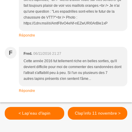
fait toujours plaisir de voir vos maillots oranges.<br /> Je n'ai
qu'une question : "Les espadrilles sont-elles le futur de la
chaussure de VTT?"<br /> Photo :
https://1drv.ms/i/s!AmtF8vO4eNf-nEZwURl0ArBle1xP
Répondre
F
Fred.
06/11/2016 21:27
Cette année 2016 fut tellement riche en belles sorties, qu'il
devient difficile pour moi de commenter des randonnées dont
l'attrait s'affaiblit peu à peu. Si l'un ou plusieurs des 7
autres lapins présents s'en sentent l'âme...
Répondre
< Lap'eau d'lapin
Clap'info 11 novembre >