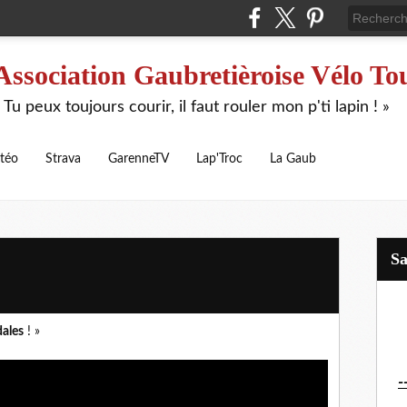
Association Gaubretièroise Vélo To
 Tu peux toujours courir, il faut rouler mon p'ti lapin ! »
téo
Strava
GarenneTV
Lap'Troc
La Gaub
S
dales
! »
-