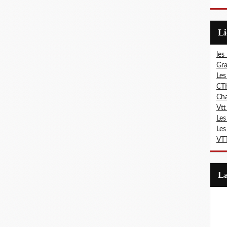
L
les
Gra
Les
CT
Ch
Vtt
Les
Les
VTT