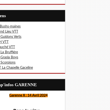
iens
 Bushs-maines
nd Lieu VTT
 Guidons Verts
H VTT
auché VTT
 La Bruffière
 Grasla Boys
 Scorpions
 La Chapelle Gaceline
Lap'infos GARENNE
Garenne X : 14 Avril 202
4