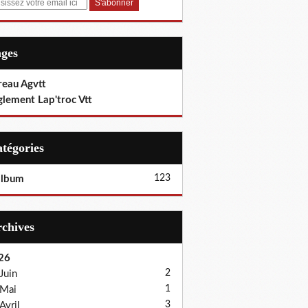
ages
reau Agvtt
glement Lap'troc Vtt
Catégories
123
album
Archives
26
2
Juin
1
Mai
3
Avril