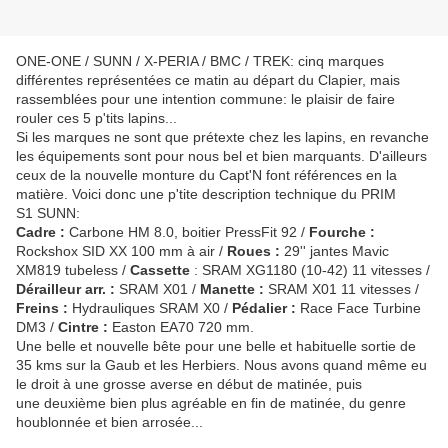
ONE-ONE / SUNN / X-PERIA / BMC / TREK: cinq marques
différentes représentées ce matin au départ du Clapier, mais
rassemblées pour une intention commune: le plaisir de faire
rouler ces 5 p'tits lapins...
Si les marques ne sont que prétexte chez les lapins, en revanche
les équipements sont pour nous bel et bien marquants. D'ailleurs
ceux de la nouvelle monture du Capt'N font références en la
matière. Voici donc une p'tite description technique du PRIM
S1 SUNN:
Cadre :
Carbone HM 8.0, boitier PressFit 92 /
Fourche :
Rockshox SID XX 100 mm à air /
Roues :
29'' jantes Mavic
XM819 tubeless /
Cassette
: SRAM XG1180 (10-42) 11 vitesses /
Dérailleur arr. :
SRAM X01 /
Manette :
SRAM X01 11 vitesses /
Freins :
Hydrauliques SRAM X0 /
Pédalier :
Race Face Turbine
DM3 /
Cintre :
Easton EA70 720 mm.
Une belle et nouvelle bête pour une belle et habituelle sortie de
35 kms sur la Gaub et les Herbiers. Nous avons quand même eu
le droit à une grosse averse en début de matinée, puis
une deuxième bien plus agréable en fin de matinée, du genre
houblonnée et bien arrosée...