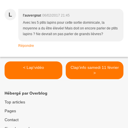
L
l'auvergnat
06/02/2017 21:45
Avec les 5 ptits lapins pour cette sortie dominicale, la
moyenne a du être élevée! Mais doit on encore parler de ptits
lapins ? Ne devrait on pas parler de grands lièvres?
Répondre
< Lap'vidéo
Clap'info samedi 11 février
>
Hébergé par Overblog
Top articles
Pages
Contact