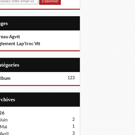
ages
reau Agvtt
glement Lap'troc Vtt
Catégories
123
album
Archives
26
2
Juin
1
Mai
3
Avril