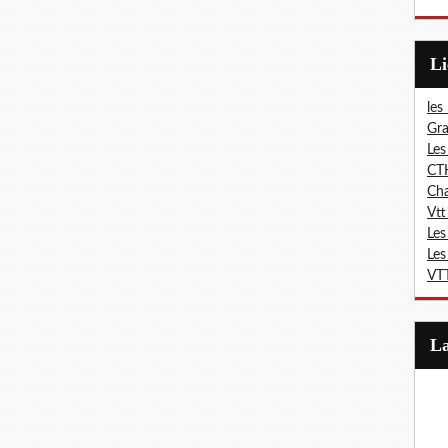
L
les
Gra
Les
CT
Ch
Vtt
Les
Les
VTT