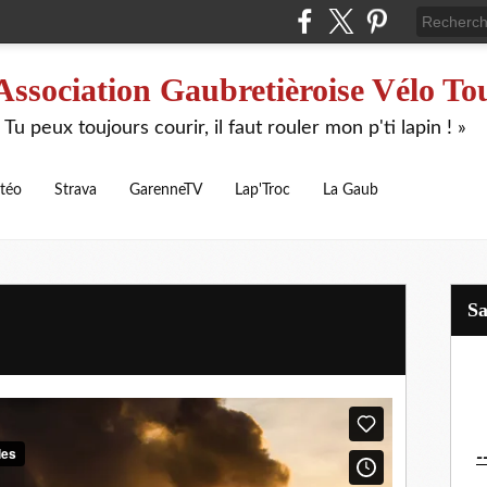
Association Gaubretièroise Vélo To
 Tu peux toujours courir, il faut rouler mon p'ti lapin ! »
téo
Strava
GarenneTV
Lap'Troc
La Gaub
S
-