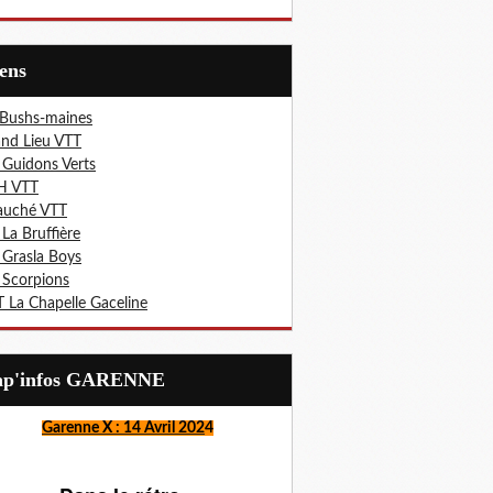
iens
 Bushs-maines
nd Lieu VTT
 Guidons Verts
H VTT
auché VTT
 La Bruffière
 Grasla Boys
 Scorpions
 La Chapelle Gaceline
Lap'infos GARENNE
Garenne X : 14 Avril 202
4